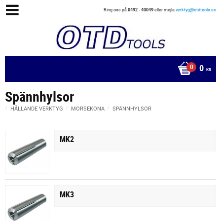
Ring oss på
0492 - 40049
eller mejla
verktyg@otdtools.se
0
KR
Spännhylsor
HÅLLANDE VERKTYG
MORSEKONA
SPÄNNHYLSOR
MK2
MK3