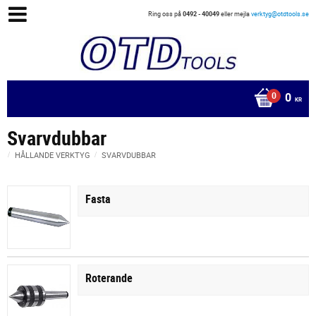
Ring oss på
0492 - 40049
eller mejla
verktyg@otdtools.se
0
KR
Svarvdubbar
HÅLLANDE VERKTYG
SVARVDUBBAR
Fasta
Roterande