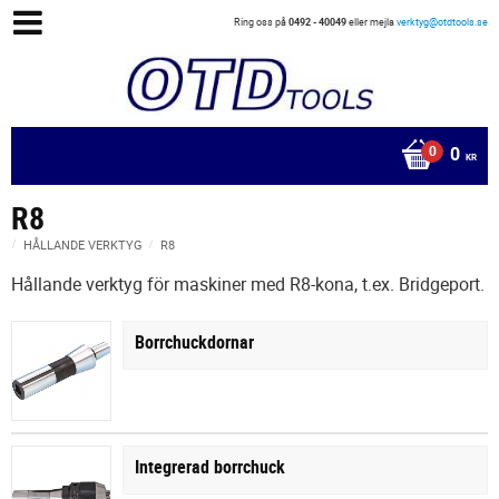
Ring oss på
0492 - 40049
eller mejla
verktyg@otdtools.se
0
KR
R8
HÅLLANDE VERKTYG
R8
Hållande verktyg för maskiner med R8-kona, t.ex. Bridgeport.
Borrchuckdornar
Integrerad borrchuck