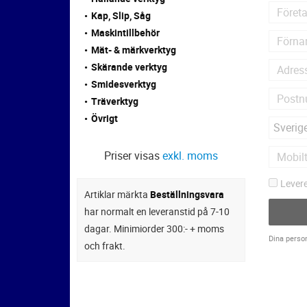
Kap, Slip, Såg
Maskintillbehör
Mät- & märkverktyg
Skärande verktyg
Smidesverktyg
Träverktyg
Övrigt
Priser visas
exkl. moms
Levere
Artiklar märkta
Beställningsvara
har normalt en leveranstid på 7-10
dagar. Minimiorder 300:- + moms
Dina perso
och frakt.