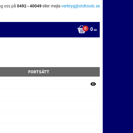
ng oss på
0492 - 40049
eller mejla
verktyg@otdtools.se
0
KR
FORTSÄTT
visibility