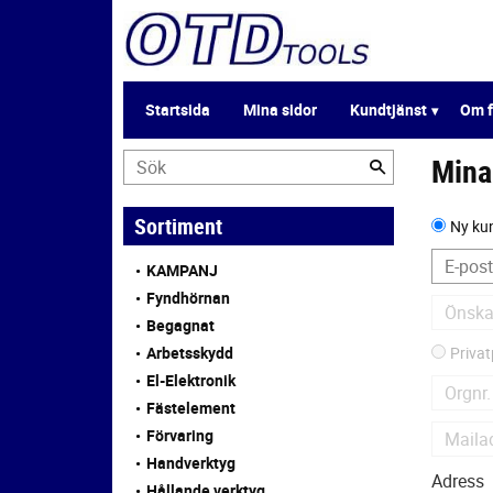
Startsida
Mina sidor
Kundtjänst
Om f
Mina
Sortiment
Ny ku
KAMPANJ
Fyndhörnan
Begagnat
Arbetsskydd
Priva
El-Elektronik
Fästelement
Förvaring
Handverktyg
Adress
Hållande verktyg