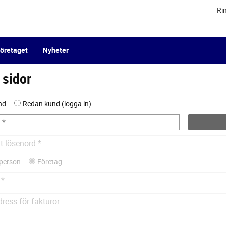
Ri
öretaget
Nyheter
 sidor
nd
Redan kund
logga in
tperson
Företag