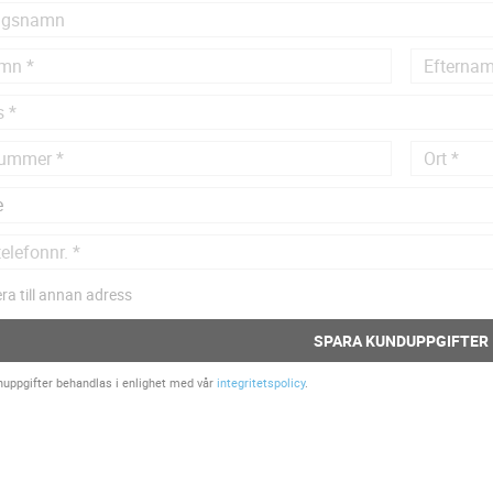
ra till annan adress
SPARA KUNDUPPGIFTER
nuppgifter behandlas i enlighet med vår
integritetspolicy
.