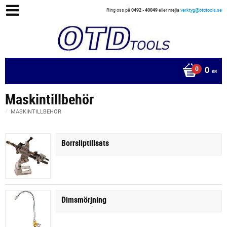
Ring oss på
0492 - 40049
eller mejla
verktyg@otdtools.se
0
KR
Maskintillbehör
MASKINTILLBEHÖR
Borrsliptillsats
Dimsmörjning