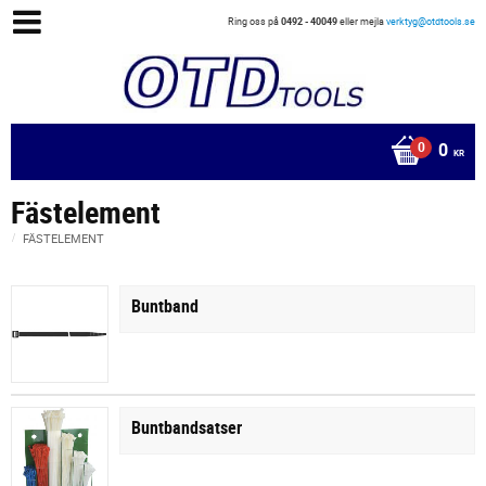
Ring oss på
0492 - 40049
eller mejla
verktyg@otdtools.se
0
KR
Fästelement
FÄSTELEMENT
Buntband
Buntbandsatser