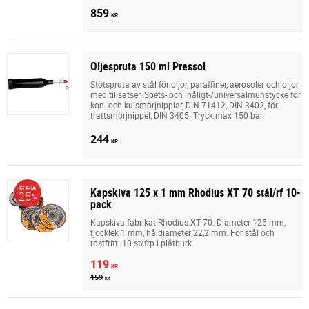
859
KR
Oljespruta 150 ml Pressol
Stötspruta av stål för oljor, paraffiner, aerosoler och oljor
med tillsatser. Spets- och ihåligt-/universalmunstycke för
kon- och kulsmörjnipplar, DIN 71412, DIN 3402, för
trattsmörjnippel, DIN 3405. Tryck max 150 bar.
244
KR
SPARA
Kapskiva 125 x 1 mm Rhodius XT 70 stål/rf 10-
25
%
pack
Kapskiva fabrikat Rhodius XT 70. Diameter 125 mm,
tjocklek 1 mm, håldiameter 22,2 mm. För stål och
rostfritt. 10 st/frp i plåtburk.
119
KR
159
KR