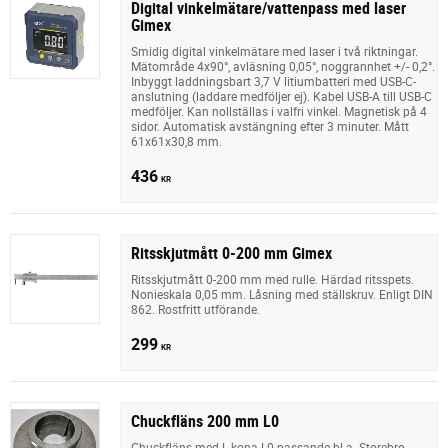
Digital vinkelmätare/vattenpass med laser
Gimex
Smidig digital vinkelmätare med laser i två riktningar.
Mätområde 4x90°, avläsning 0,05°, noggrannhet +/- 0,2°.
Inbyggt laddningsbart 3,7 V litiumbatteri med USB-C-
anslutning (laddare medföljer ej). Kabel USB-A till USB-C
medföljer. Kan nollställas i valfri vinkel. Magnetisk på 4
sidor. Automatisk avstängning efter 3 minuter. Mått
61x61x30,8 mm.
436
KR
Ritsskjutmått 0-200 mm Gimex
Ritsskjutmått 0-200 mm med rulle. Härdad ritsspets.
Nonieskala 0,05 mm. Låsning med ställskruv. Enligt DIN
862. Rostfritt utförande.
299
KR
Chuckfläns 200 mm L0
Chuckfläns med L-kona L0 passande bl.a. Storebro,