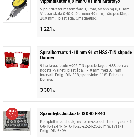
Vippindikator 0,8 mm/0,01 mm Mitutoyo
Vippindikator mätområde 0,8 mm, avläsning 0,01 mm.
Vridbar skala 0-40-0. Diameter 40 mm, mätspetslängd
20,9 mm. I plastlåda. Omagnetisk.
1 221
KR
Spiralborrsats 1-10 mm 91 st HSS-TiN slipade
Dormer
91 st krysslipade A002 TiN-spetsbelagda HSS-borr av
högsta kvalitet i plastlåda. 1-10 mm med 0,1 mm
intervall. Enligt DIN 338, spetsvinkel 118°. Fabrikat
Dormer.
3 301
KR
SPARA
Spännhylschucksats ISO40 ER40
25
%
Komplett med chuck, mutter, nyckel och 15 st hylsor 4-5-
6-8-10-12-14-15-16-18-20-22-24-25-26 mm. I väska.
Enligt DIN 6499.