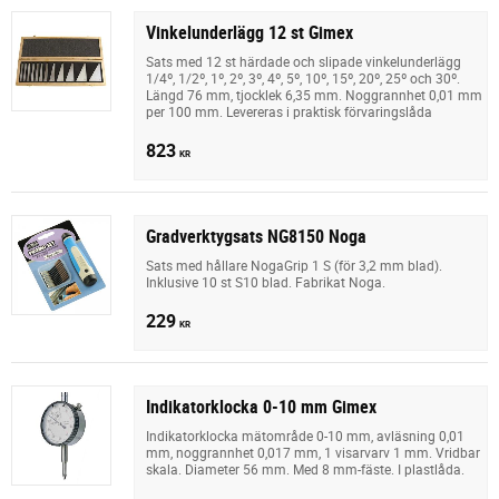
Vinkelunderlägg 12 st Gimex
Sats med 12 st härdade och slipade vinkelunderlägg
1/4º, 1/2º, 1º, 2º, 3º, 4º, 5º, 10º, 15º, 20º, 25º och 30º.
Längd 76 mm, tjocklek 6,35 mm. Noggrannhet 0,01 mm
per 100 mm. Levereras i praktisk förvaringslåda
823
KR
Gradverktygsats NG8150 Noga
Sats med hållare NogaGrip 1 S (för 3,2 mm blad).
Inklusive 10 st S10 blad. Fabrikat Noga.
229
KR
Indikatorklocka 0-10 mm Gimex
Indikatorklocka mätområde 0-10 mm, avläsning 0,01
mm, noggrannhet 0,017 mm, 1 visarvarv 1 mm. Vridbar
skala. Diameter 56 mm. Med 8 mm-fäste. I plastlåda.