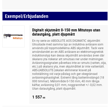
Exempel/Erbjudanden
Digitalt skjutmått 0-150 mm Mitutoyo utan
datautgång, platt djupmått
En ny serie av ABSOLUTE AOS DIGIMATIC skjutmått:
Utrustade med samma typ av induktiva avläsare som
används på toppmodellerna ABS skjutmått. Tack vare
användandet av en ABS avläsare av elektromagnetisk
induktionstyp kan dessa skjutmått användas även där
skalans yta riskerar att smutsas ner under mätningen.
Avläsningssignalen påverkas inte av smuts (vatten, olja,
etc.) på skalans yta, men skjutmåttet är inte vattentätt.
ABS-(ABSOLUTE-)skalan eliminerar kravet på
nollställning vid varje påslag och ger obegränsad
avläsningshastighet. Extremt lång batterilivslängd (18
000 timmar). Mätområde 0-150 mm, 40 mm långa
käftar, avläsning 0,01 mm, noggrannhet +/- 0,02 mm.
Utan datautgång, platt djupmått.
1 557
KR