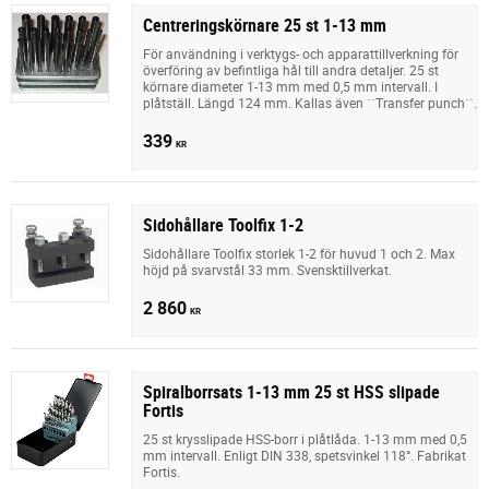
Centreringskörnare 25 st 1-13 mm
För användning i verktygs- och apparattillverkning för
överföring av befintliga hål till andra detaljer. 25 st
körnare diameter 1-13 mm med 0,5 mm intervall. I
plåtställ. Längd 124 mm. Kallas även ´´Transfer punch´´.
339
KR
Sidohållare Toolfix 1-2
Sidohållare Toolfix storlek 1-2 för huvud 1 och 2. Max
höjd på svarvstål 33 mm. Svensktillverkat.
2 860
KR
Spiralborrsats 1-13 mm 25 st HSS slipade
Fortis
25 st krysslipade HSS-borr i plåtlåda. 1-13 mm med 0,5
mm intervall. Enligt DIN 338, spetsvinkel 118°. Fabrikat
Fortis.