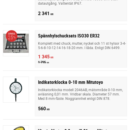
datautgång. Vattentät IP67.
2 341
KR
SPARA
Spännhylschucksats ISO30 ER32
25
%
Komplett med chuck, mutter, nyckel och 11 st hylsor 3-4-
5-6-8-10-12-14-16-18-20 mm. I låda. Enligt DIN 6499.
1 345
KR
1 795
KR
Indikatorklocka 0-10 mm Mitutoyo
Indikatorklocka modell 2046AB, mätområde 0-10 mm,
avläsning 0,01 mm. Vridbar skala. Diameter 57 mm.
Med 8 mm-fäste. Noggrannhet enligt DIN 878.
560
KR