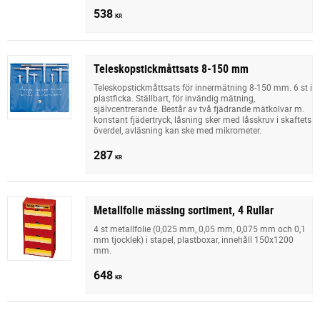
538
KR
Teleskopstickmåttsats 8-150 mm
Teleskopstickmåttsats för innermätning 8-150 mm. 6 st i
plastficka. Ställbart, för invändig mätning,
självcentrerande. Består av två fjädrande mätkolvar m.
konstant fjädertryck, låsning sker med låsskruv i skaftets
överdel, avläsning kan ske med mikrometer.
287
KR
Metallfolie mässing sortiment, 4 Rullar
4 st metallfolie (0,025 mm, 0,05 mm, 0,075 mm och 0,1
mm tjocklek) i stapel, plastboxar, innehåll 150x1200
mm.
648
KR