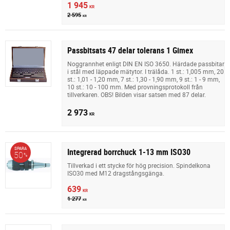
1 945
KR
2 595
KR
Passbitsats 47 delar tolerans 1 Gimex
Noggrannhet enligt DIN EN ISO 3650. Härdade passbitar
i stål med läppade mätytor. I trälåda. 1 st.: 1,005 mm, 20
st.: 1,01 - 1,20 mm, 7 st.: 1,30 - 1,90 mm, 9 st.: 1 - 9 mm,
10 st.: 10 - 100 mm. Med provningsprotokoll från
tillverkaren. OBS! Bilden visar satsen med 87 delar.
2 973
KR
SPARA
Integrerad borrchuck 1-13 mm ISO30
50
%
Tillverkad i ett stycke för hög precision. Spindelkona
ISO30 med M12 dragstångsgänga.
639
KR
1 277
KR