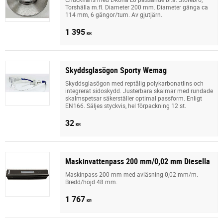
Torshälla m.fl. Diameter 200 mm. Diameter gänga ca
114 mm, 6 gängor/tum. Av gjutjärn.
1 395
KR
Skyddsglasögon Sporty Wemag
Skyddsglasögon med reptålig polykarbonatlins och
integrerat sidoskydd. Justerbara skalmar med rundade
skalmspetsar säkerställer optimal passform. Enligt
EN166. Säljes styckvis, hel förpackning 12 st.
32
KR
Maskinvattenpass 200 mm/0,02 mm Diesella
Maskinpass 200 mm med avläsning 0,02 mm/m.
Bredd/höjd 48 mm.
1 767
KR