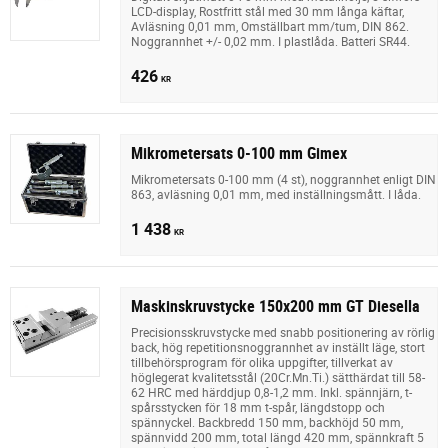
LCD-display, Rostfritt stål med 30 mm långa käftar,
Avläsning 0,01 mm, Omställbart mm/tum, DIN 862.
Noggrannhet +/- 0,02 mm. I plastlåda. Batteri SR44.
426
KR
Mikrometersats 0-100 mm Gimex
Mikrometersats 0-100 mm (4 st), noggrannhet enligt DIN
863, avläsning 0,01 mm, med inställningsmått. I låda.
1 438
KR
Maskinskruvstycke 150x200 mm GT Diesella
Precisionsskruvstycke med snabb positionering av rörlig
back, hög repetitionsnoggrannhet av inställt läge, stort
tillbehörsprogram för olika uppgifter, tillverkat av
höglegerat kvalitetsstål (20Cr.Mn.Ti.) sätthärdat till 58-
62 HRC med härddjup 0,8-1,2 mm. Inkl. spännjärn, t-
spårsstycken för 18 mm t-spår, längdstopp och
spännyckel. Backbredd 150 mm, backhöjd 50 mm,
spännvidd 200 mm, total längd 420 mm, spännkraft 5