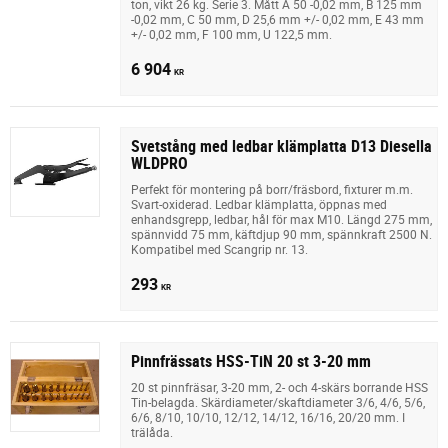
ton, vikt 26 kg. Serie 3. Mått A 50 -0,02 mm, B 125 mm
-0,02 mm, C 50 mm, D 25,6 mm +/- 0,02 mm, E 43 mm
+/- 0,02 mm, F 100 mm, U 122,5 mm.
6 904
KR
Svetstång med ledbar klämplatta D13 Diesella
WLDPRO
Perfekt för montering på borr/fräsbord, fixturer m.m.
Svart-oxiderad. Ledbar klämplatta, öppnas med
enhandsgrepp, ledbar, hål för max M10. Längd 275 mm,
spännvidd 75 mm, käftdjup 90 mm, spännkraft 2500 N.
Kompatibel med Scangrip nr. 13.
293
KR
Pinnfrässats HSS-TiN 20 st 3-20 mm
20 st pinnfräsar, 3-20 mm, 2- och 4-skärs borrande HSS
Tin-belagda. Skärdiameter/skaftdiameter 3/6, 4/6, 5/6,
6/6, 8/10, 10/10, 12/12, 14/12, 16/16, 20/20 mm. I
trälåda.