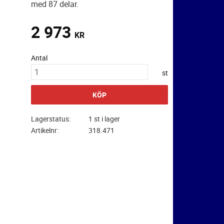
med 87 delar.
2 973
KR
Antal
st
KÖP
Lagerstatus
1 st i lager
Artikelnr
318.471