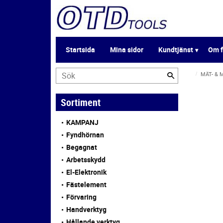
Startsida
Mina sidor
Kundtjänst
Om f
MÄT- &
Sortiment
KAMPANJ
Fyndhörnan
Begagnat
Arbetsskydd
El-Elektronik
Fästelement
Förvaring
Handverktyg
Hållande verktyg