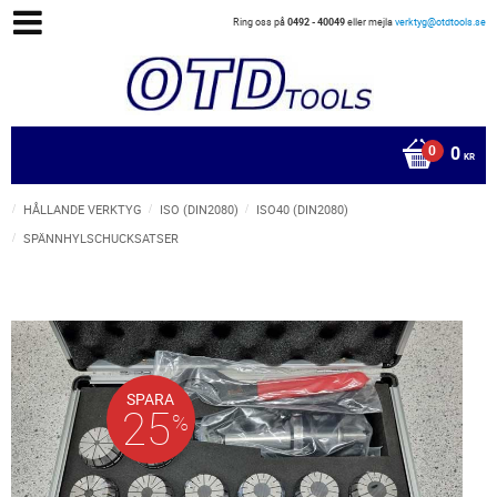
Ring oss på
0492 - 40049
eller mejla
verktyg@otdtools.se
0
KR
HÅLLANDE VERKTYG
ISO (DIN2080)
ISO40 (DIN2080)
SPÄNNHYLSCHUCKSATSER
SPARA
25
%