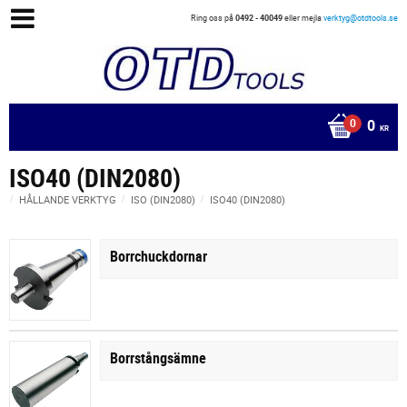
Ring oss på
0492 - 40049
eller mejla
verktyg@otdtools.se
0
KR
ISO40 (DIN2080)
HÅLLANDE VERKTYG
ISO (DIN2080)
ISO40 (DIN2080)
Borrchuckdornar
Borrstångsämne