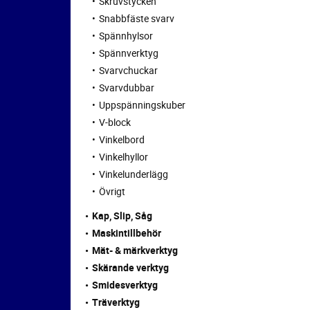
Skruvstycken
Snabbfäste svarv
Spännhylsor
Spännverktyg
Svarvchuckar
Svarvdubbar
Uppspänningskuber
V-block
Vinkelbord
Vinkelhyllor
Vinkelunderlägg
Övrigt
Kap, Slip, Såg
Maskintillbehör
Mät- & märkverktyg
Skärande verktyg
Smidesverktyg
Träverktyg