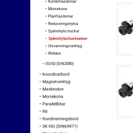
Kombifräsdornar
Morsekona
Planfräsdornar
Reduceringshylsa
Spännhylschuckar
Spännhylschucksatser
Ursvarvningsverktyg
Weldon
ISO50 (DIN2080)
Koordinatbord
Magnetverktyg
Maskinskor
Morsekona
Parallellbitar
R8
Rundmatningsbord
SK-ISO (DIN69871)