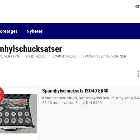
Ri
öretaget
Nyheter
nhylschucksatser
DE VERKTYG
ISO (DIN2080)
ISO40 (DIN2080)
SPÄNNHYLSCHUCKSATSER
Spännhylschucksats ISO40 ER40
A
%
Komplett med chuck, mutter, nyckel och 15 st hylsor 4-5-6
25-26 mm. I väska. Enligt DIN 6499.