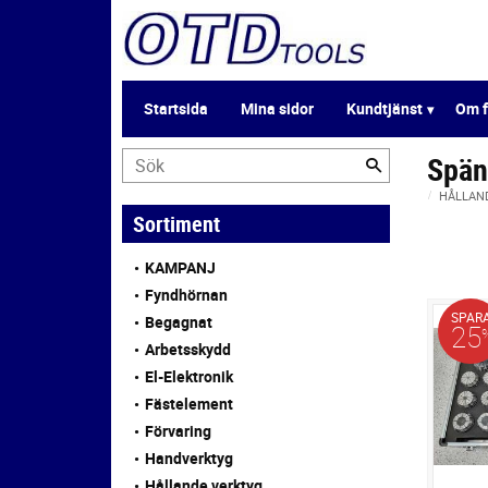
Startsida
Mina sidor
Kundtjänst
Om f
Spän
HÅLLAN
Sortiment
KAMPANJ
Fyndhörnan
SPAR
Begagnat
25
Arbetsskydd
El-Elektronik
Fästelement
Förvaring
Handverktyg
Hållande verktyg