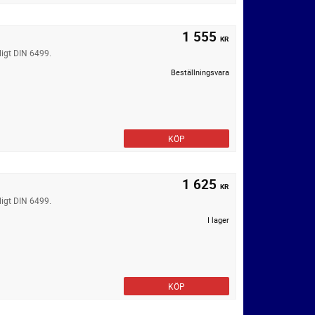
1 555
KR
ligt DIN 6499.
Beställningsvara
KÖP
1 625
KR
ligt DIN 6499.
I lager
KÖP