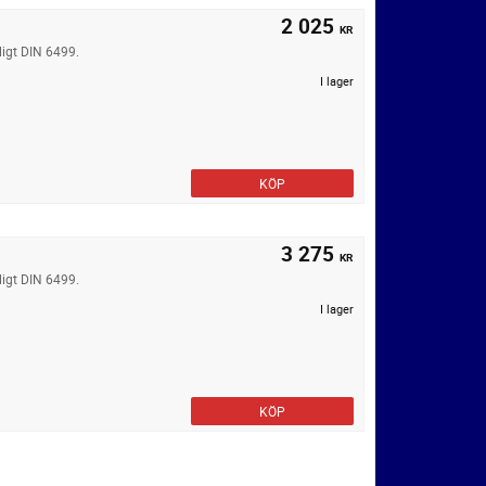
2 025
KR
ligt DIN 6499.
I lager
KÖP
3 275
KR
ligt DIN 6499.
I lager
KÖP