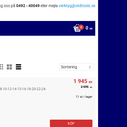
ng oss på
0492 - 40049
eller mejla
verktyg@otdtools.se
0
KR
1 945
KR
2 595
KR
-8-10-12-14-15-16-18-20-22-24-
11 st i lager
KÖP