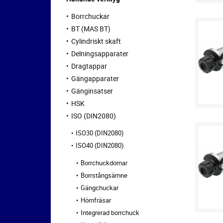
Borrchuckar
BT (MAS BT)
Cylindriskt skaft
Delningsapparater
Dragtappar
Gängapparater
Gänginsatser
HSK
ISO (DIN2080)
ISO30 (DIN2080)
ISO40 (DIN2080)
Borrchuckdornar
Borrstångsämne
Gängchuckar
Hörnfräsar
Integrerad borrchuck