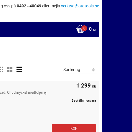
ng oss på
0492 - 40049
eller mejla
verktyg@otdtools.se
0
KR
1 299
KR
ad. Chucknyckel medföljer ej.
Beställningsvara
KÖP