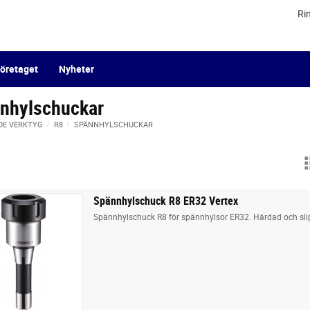
Ri
öretaget
Nyheter
nhylschuckar
DE VERKTYG
R8
SPÄNNHYLSCHUCKAR
Spännhylschuck R8 ER32 Vertex
Spännhylschuck R8 för spännhylsor ER32. Härdad och slip