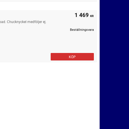
1 469
KR
ad. Chucknyckel medföljer ej.
Beställningsvara
KÖP