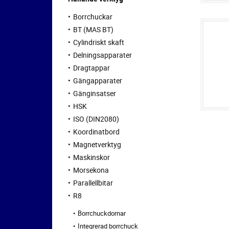
Borrchuckar
BT (MAS BT)
Cylindriskt skaft
Delningsapparater
Dragtappar
Gängapparater
Gänginsatser
HSK
ISO (DIN2080)
Koordinatbord
Magnetverktyg
Maskinskor
Morsekona
Parallellbitar
R8
Borrchuckdornar
Integrerad borrchuck