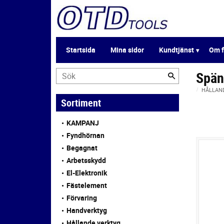
Startsida
Mina sidor
Kundtjänst
Om f
Spän
HÅLLAN
Sortiment
KAMPANJ
Fyndhörnan
Begagnat
Arbetsskydd
El-Elektronik
Fästelement
Förvaring
Handverktyg
Hållande verktyg