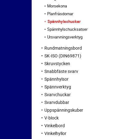
Morsekona
Planfräsdornar
Spännhylschuckar
Spännhylschucksatser
Ursvarvningsverktyg
Rundmatningsbord
SK-ISO (DIN69871)
Skruvstycken
Snabbfäste svarv
Spännhylsor
Spännverktyg
Svarvchuckar
Svarvdubbar
Uppspänningskuber
V-block
Vinkelbord
Vinkelhyllor