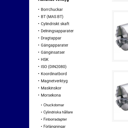
Borrchuckar
BT (MAS BT)
Cylindriskt skaft
Delningsapparater
Dragtappar
Gängapparater
Gänginsatser
HSK
ISO (DIN2080)
Koordinatbord
Magnetverktyg
Maskinskor
Morsekona
Chuckdornar
Cylindriska hållare
Finborradapter
Förlängningar