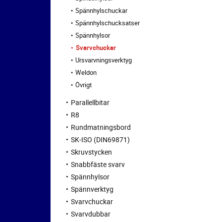
Spännhylschuckar
Spännhylschucksatser
Spännhylsor
Svarvchuckar
Ursvarvningsverktyg
Weldon
Övrigt
Parallellbitar
R8
Rundmatningsbord
SK-ISO (DIN69871)
Skruvstycken
Snabbfäste svarv
Spännhylsor
Spännverktyg
Svarvchuckar
Svarvdubbar