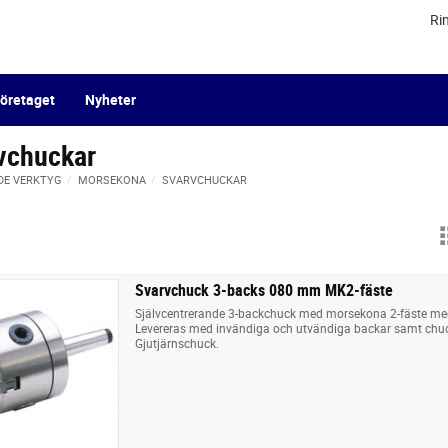
Ri
öretaget
Nyheter
vchuckar
DE VERKTYG
MORSEKONA
SVARVCHUCKAR
Svarvchuck 3-backs 080 mm MK2-fäste
Självcentrerande 3-backchuck med morsekona 2-fäste m
Levereras med invändiga och utvändiga backar samt chu
Gjutjärnschuck.