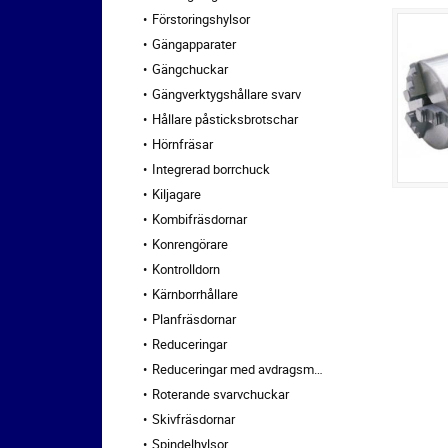
Förstoringshylsor
Gängapparater
Gängchuckar
Gängverktygshållare svarv
Hållare påsticksbrotschar
Hörnfräsar
Integrerad borrchuck
Kiljagare
Kombifräsdornar
Konrengörare
Kontrolldorn
Kärnborrhållare
Planfräsdornar
Reduceringar
Reduceringar med avdragsmutter
Roterande svarvchuckar
Skivfräsdornar
Spindelhylsor