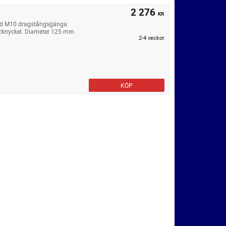
2 276
KR
ed M10 dragstångsgänga.
cknyckel. Diameter 125 mm.
2-4 veckor
KÖP