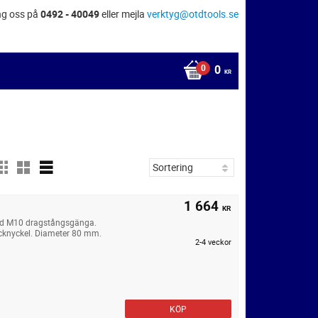
ng oss på
0492 - 40049
eller mejla
verktyg@otdtools.se
0
KR
1 664
KR
ed M10 dragstångsgänga.
cknyckel. Diameter 80 mm.
2-4 veckor
KÖP