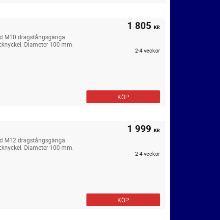
1 805
KR
ed M10 dragstångsgänga.
cknyckel. Diameter 100 mm.
2-4 veckor
KÖP
1 999
KR
ed M12 dragstångsgänga.
cknyckel. Diameter 100 mm.
2-4 veckor
KÖP