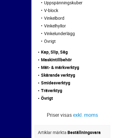
Uppspänningskuber
V-block
Vinkelbord
Vinkelhyllor
Vinkelunderlägg
Övrigt
Kap, Slip, Såg
Maskintillbehör
Mät- & märkverktyg
Skärande verktyg
Smidesverktyg
Träverktyg
Övrigt
Priser visas
exkl. moms
Artiklar märkta
Beställningsvara