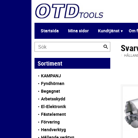
Startsida
Mina sidor
Kundtjänst
Om f
Svar
HÅLLAN
Sortiment
KAMPANJ
Fyndhörnan
Begagnat
Arbetsskydd
El-Elektronik
Fästelement
Förvaring
Handverktyg
Hållande verktyg