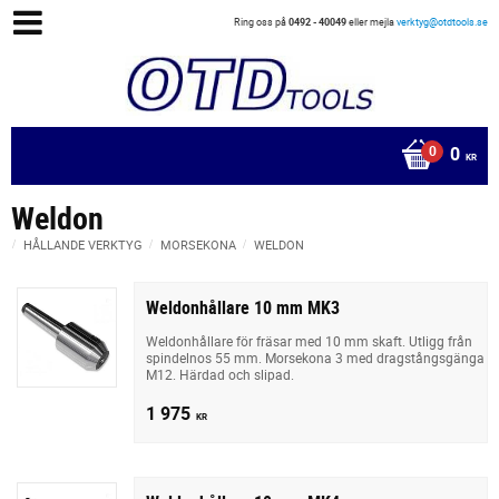
Ring oss på
0492 - 40049
eller mejla
verktyg@otdtools.se
0
KR
Weldon
HÅLLANDE VERKTYG
MORSEKONA
WELDON
Weldonhållare 10 mm MK3
Weldonhållare för fräsar med 10 mm skaft. Utligg från
spindelnos 55 mm. Morsekona 3 med dragstångsgänga
M12. Härdad och slipad.
1 975
KR