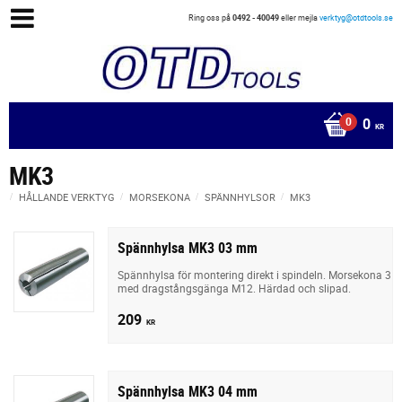
Ring oss på
0492 - 40049
eller mejla
verktyg@otdtools.se
0
KR
MK3
HÅLLANDE VERKTYG
MORSEKONA
SPÄNNHYLSOR
MK3
Spännhylsa MK3 03 mm
Spännhylsa för montering direkt i spindeln. Morsekona 3
med dragstångsgänga M12. Härdad och slipad.
209
KR
Spännhylsa MK3 04 mm