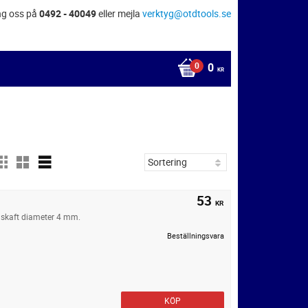
ng oss på
0492 - 40049
eller mejla
verktyg@otdtools.se
0
KR
53
KR
 skaft diameter 4 mm.
Beställningsvara
KÖP