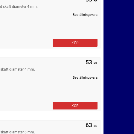
KR
ed skaft diameter 4 mm.
Beställningsvara
KÖP
53
KR
 skaft diameter 4 mm.
Beställningsvara
KÖP
63
KR
 skaft diameter 6 mm.