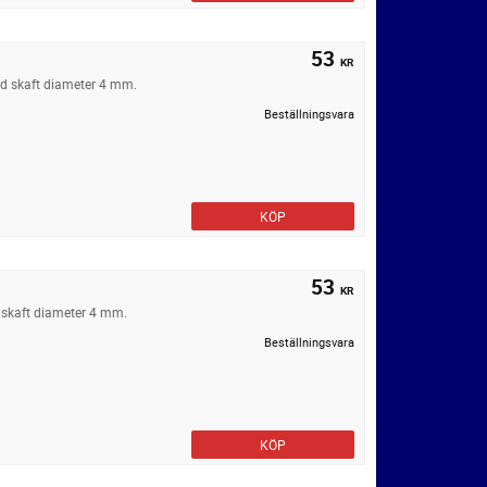
53
KR
ed skaft diameter 4 mm.
Beställningsvara
KÖP
53
KR
 skaft diameter 4 mm.
Beställningsvara
KÖP