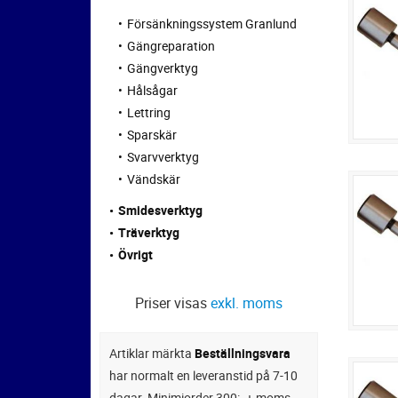
Försänkningssystem Granlund
Gängreparation
Gängverktyg
Hålsågar
Lettring
Sparskär
Svarvverktyg
Vändskär
Smidesverktyg
Träverktyg
Övrigt
Priser visas
exkl. moms
Artiklar märkta
Beställningsvara
har normalt en leveranstid på 7-10
dagar. Minimiorder 300:- + moms