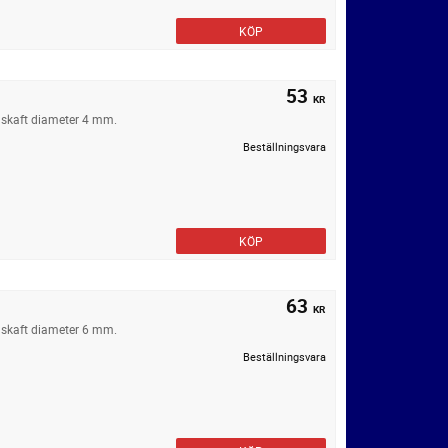
KÖP
53
KR
 skaft diameter 4 mm.
Beställningsvara
KÖP
63
KR
 skaft diameter 6 mm.
Beställningsvara