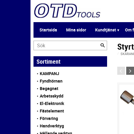
Startsida
Mina sidor
Kundtjänst
Om f
Styr
SKÄRAN
Sortiment
KAMPANJ
Fyndhörnan
Begagnat
Arbetsskydd
El-Elektronik
Fästelement
Förvaring
Handverktyg
Hållande verktyg