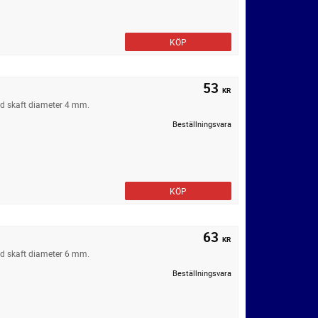
KÖP
53
KR
ed skaft diameter 4 mm.
Beställningsvara
KÖP
63
KR
ed skaft diameter 6 mm.
Beställningsvara