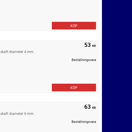
KÖP
53
KR
 skaft diameter 4 mm.
Beställningsvara
KÖP
63
KR
 skaft diameter 6 mm.
Beställningsvara