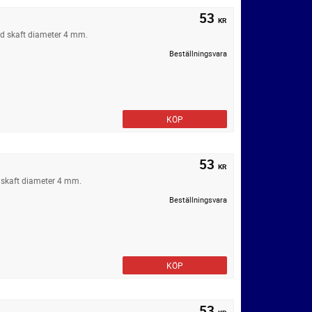
53
KR
ed skaft diameter 4 mm.
Beställningsvara
KÖP
53
KR
 skaft diameter 4 mm.
Beställningsvara
KÖP
53