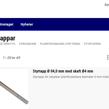
Ri
öretaget
Nyheter
tappar
DE VERKTYG
FÖRSÄNKARE
PLANFÖRSÄNKARE UTBYTBARA
STYRTAPPAR
1–
20
av
69
Styrtapp Ø 04,0 mm med skaft Ø4 mm
Styrtapp för utbytbar planförsänkare diameter 4 mm med