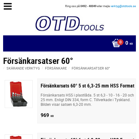
Ring oss på
0492 - 40049
eller mejla
verktyg@otdtools.se
0
KR
Försänkarsatser 60°
SKÄRANDE VERKTYG
FÖRSÄNKARE
FÖRSÄNKARSATSER 60°
Försänkarsats 60° 5 st 6,3-25 mm HSS Format
Försänkarsats HSS i plastlåda. 5 st 6,3 - 10 - 16 - 20 och
25 mm. Enligt DIN 334, form C. Tillverkade i Tyskland.
Bilden visar satsen 6,3-20 mm.
969
KR