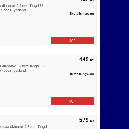
a diameter 2,5 mm, längd 88
erkade i Tyskland.
Beställningsvara
KÖP
445
KR
a diameter 2,8 mm, längd 108
erkade i Tyskland.
Beställningsvara
KÖP
579
KR
Minsta diameter 2,8 mm, längd