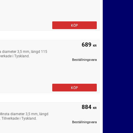
KÖP
689
KR
a diameter 3,5 mm, längd 115
verkade i Tyskland.
Beställningsvara
KÖP
884
KR
Minsta diameter 3,5 mm, längd
Tillverkade i Tyskland.
Beställningsvara