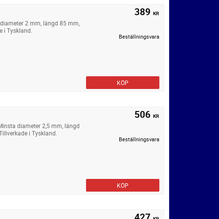
389
KR
a diameter 2 mm, längd 85 mm,
e i Tyskland.
Beställningsvara
KÖP
506
KR
Minsta diameter 2,5 mm, längd
illverkade i Tyskland.
Beställningsvara
KÖP
427
KR