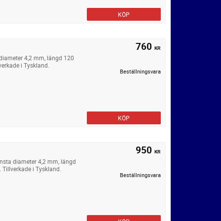
KÖP
760
KR
diameter 4,2 mm, längd 120
verkade i Tyskland.
Beställningsvara
KÖP
950
KR
insta diameter 4,2 mm, längd
Tillverkade i Tyskland.
Beställningsvara