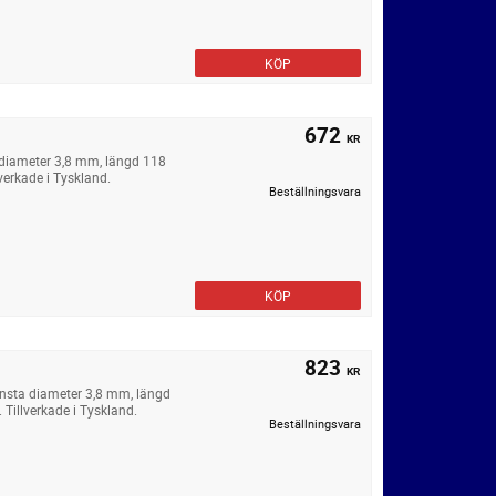
KÖP
672
KR
diameter 3,8 mm, längd 118
verkade i Tyskland.
Beställningsvara
KÖP
823
KR
insta diameter 3,8 mm, längd
Tillverkade i Tyskland.
Beställningsvara