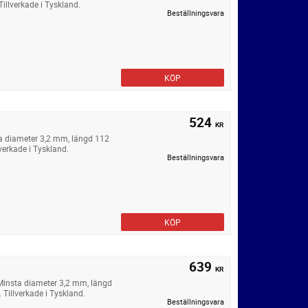
illverkade i Tyskland.
Beställningsvara
KÖP
524
KR
a diameter 3,2 mm, längd 112
verkade i Tyskland.
Beställningsvara
KÖP
639
KR
Minsta diameter 3,2 mm, längd
Tillverkade i Tyskland.
Beställningsvara