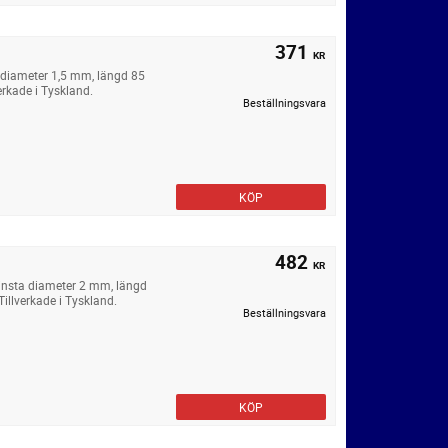
371
KR
 diameter 1,5 mm, längd 85
erkade i Tyskland.
Beställningsvara
KÖP
482
KR
insta diameter 2 mm, längd
illverkade i Tyskland.
Beställningsvara
KÖP