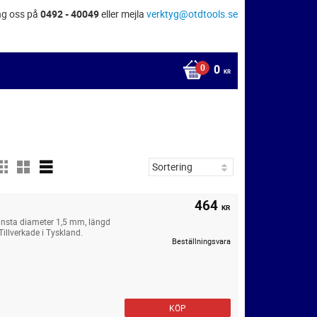
ng oss på
0492 - 40049
eller mejla
verktyg@otdtools.se
0
KR
464
KR
insta diameter 1,5 mm, längd
illverkade i Tyskland.
Beställningsvara
KÖP