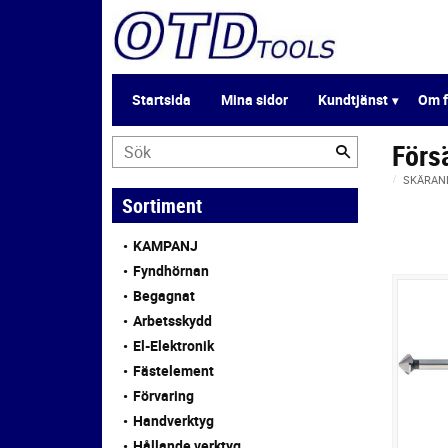
Startsida
Mina sidor
Kundtjänst
Om f
Förs
SKÄRAN
Sortiment
KAMPANJ
Fyndhörnan
Begagnat
Arbetsskydd
El-Elektronik
Fästelement
Förvaring
Handverktyg
Hållande verktyg