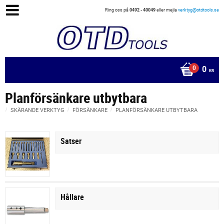
Ring oss på
0492 - 40049
eller mejla
verktyg@otdtools.se
0
KR
Planförsänkare utbytbara
SKÄRANDE VERKTYG
FÖRSÄNKARE
PLANFÖRSÄNKARE UTBYTBARA
Satser
Hållare