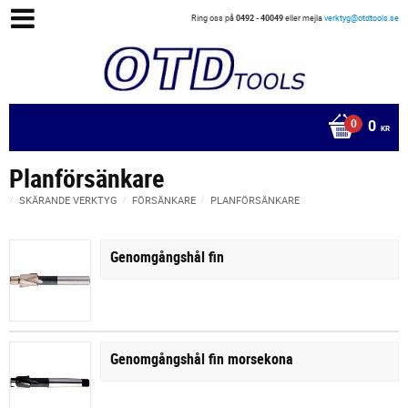
Ring oss på
0492 - 40049
eller mejla
verktyg@otdtools.se
0
KR
Planförsänkare
SKÄRANDE VERKTYG
FÖRSÄNKARE
PLANFÖRSÄNKARE
Genomgångshål fin
Genomgångshål fin morsekona