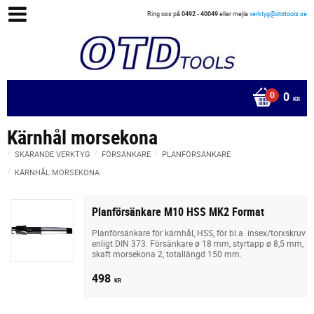
Ring oss på
0492 - 40049
eller mejla
verktyg@otdtools.se
0
KR
Kärnhål morsekona
SKÄRANDE VERKTYG
FÖRSÄNKARE
PLANFÖRSÄNKARE
KÄRNHÅL MORSEKONA
Planförsänkare M10 HSS MK2 Format
Planförsänkare för kärnhål, HSS, för bl.a. insex/torxskruv
enligt DIN 373. Försänkare ø 18 mm, styrtapp ø 8,5 mm,
skaft morsekona 2, totallängd 150 mm.
498
KR