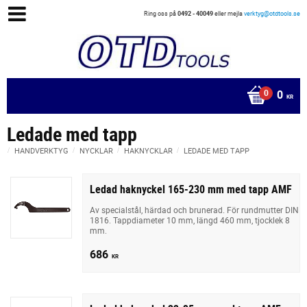
Ring oss på
0492 - 40049
eller mejla
verktyg@otdtools.se
0
KR
Ledade med tapp
HANDVERKTYG
NYCKLAR
HAKNYCKLAR
LEDADE MED TAPP
Ledad haknyckel 165-230 mm med tapp AMF
Av specialstål, härdad och brunerad. För rundmutter DIN
1816. Tappdiameter 10 mm, längd 460 mm, tjocklek 8
mm.
686
KR