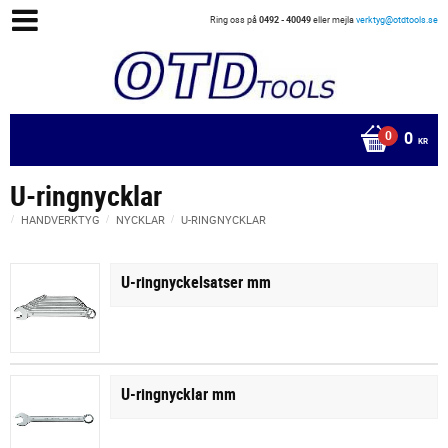
Ring oss på
0492 - 40049
eller mejla
verktyg@otdtools.se
0
KR
U-ringnycklar
HANDVERKTYG
NYCKLAR
U-RINGNYCKLAR
U-ringnyckelsatser mm
U-ringnycklar mm