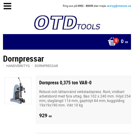
Ring oss på
0492 - 40049
eller mejla
verktyg@otdtools.se
0
KR
Dornpressar
HANDVERKTYG
DORNPRESSAR
Dornpress 0,375 ton VAR-0
Robust och lättanvänd verkstadspress. Runt, vridbart
arbetsbord med fyra uttag. Bas 102 x 240 mm. Höjd 254
mm, slaglängd 114 mm, gaphöjd 84 mm, kuggstång
19x19x190 mm. Vikt 10 kg
929
KR