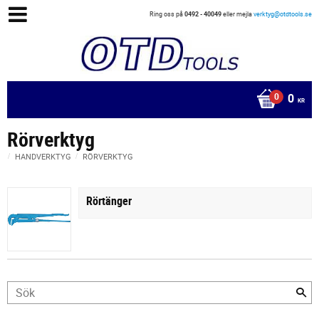
Ring oss på
0492 - 40049
eller mejla
verktyg@otdtools.se
0
KR
Rörverktyg
HANDVERKTYG
RÖRVERKTYG
Rörtänger