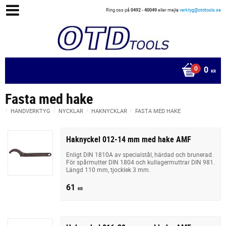
Ring oss på
0492 - 40049
eller mejla
verktyg@otdtools.se
0
KR
Fasta med hake
HANDVERKTYG
NYCKLAR
HAKNYCKLAR
FASTA MED HAKE
Haknyckel 012-14 mm med hake AMF
Enligt DIN 1810A av specialstål, härdad och brunerad.
För spårmutter DIN 1804 och kullagermuttrar DIN 981.
Längd 110 mm, tjocklek 3 mm.
61
KR