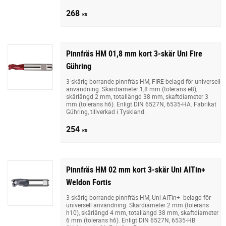
268
KR
Pinnfräs HM 01,8 mm kort 3-skär Uni Fire
Gühring
3-skärig borrande pinnfräs HM, FIRE-belagd för universell
användning. Skärdiameter 1,8 mm (tolerans e8),
skärlängd 2 mm, totallängd 38 mm, skaftdiameter 3
mm (tolerans h6). Enligt DIN 6527N, 6535-HA. Fabrikat
Gühring, tillverkad i Tyskland.
254
KR
Pinnfräs HM 02 mm kort 3-skär Uni AITin+
Weldon Fortis
3-skärig borrande pinnfräs HM, Uni AITin+ -belagd för
universell användning. Skärdiameter 2 mm (tolerans
h10), skärlängd 4 mm, totallängd 38 mm, skaftdiameter
6 mm (tolerans h6). Enligt DIN 6527N, 6535-HB