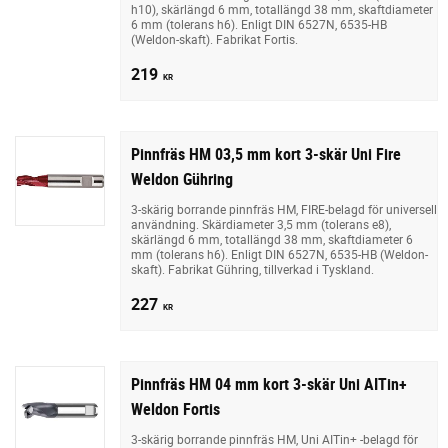
h10), skärlängd 6 mm, totallängd 38 mm, skaftdiameter
6 mm (tolerans h6). Enligt DIN 6527N, 6535-HB
(Weldon-skaft). Fabrikat Fortis.
219
KR
Pinnfräs HM 03,5 mm kort 3-skär Uni Fire
Weldon Gühring
3-skärig borrande pinnfräs HM, FIRE-belagd för universell
användning. Skärdiameter 3,5 mm (tolerans e8),
skärlängd 6 mm, totallängd 38 mm, skaftdiameter 6
mm (tolerans h6). Enligt DIN 6527N, 6535-HB (Weldon-
skaft). Fabrikat Gühring, tillverkad i Tyskland.
227
KR
Pinnfräs HM 04 mm kort 3-skär Uni AITin+
Weldon Fortis
3-skärig borrande pinnfräs HM, Uni AITin+ -belagd för