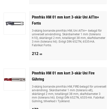
Pinnfräs HM 01 mm kort 3-skär Uni AITin+
Fortis
3-skärig borrande pinnfräs HM, Uni AITin+ -belagd för
universell användning. Skärdiameter 1 mm (tolerans
h10), skärlängd 2 mm, totallängd 38 mm, skaftdiameter
3 mm (tolerans h6). Enligt DIN 6527N, 6535-HA.
Fabrikat Fortis.
212
KR
Pinnfräs HM 01 mm kort 3-skär Uni Fire
Gühring
3-skärig borrande pinnfräs HM, FIRE-belagd för universell
användning. Skärdiameter 1 mm (tolerans e8),
skärlängd 2 mm, totallängd 38 mm, skaftdiameter 3
mm (tolerans h6). Enligt DIN 6527N, 6535-HA. Fabrikat
Gühring, tillverkad i Tyskland.