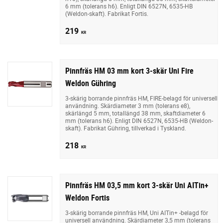
6 mm (tolerans h6). Enligt DIN 6527N, 6535-HB
(Weldon-skaft). Fabrikat Fortis.
219
KR
Pinnfräs HM 03 mm kort 3-skär Uni Fire
Weldon Gühring
3-skärig borrande pinnfräs HM, FIRE-belagd för universell
användning. Skärdiameter 3 mm (tolerans e8),
skärlängd 5 mm, totallängd 38 mm, skaftdiameter 6
mm (tolerans h6). Enligt DIN 6527N, 6535-HB (Weldon-
skaft). Fabrikat Gühring, tillverkad i Tyskland.
218
KR
Pinnfräs HM 03,5 mm kort 3-skär Uni AITin+
Weldon Fortis
3-skärig borrande pinnfräs HM, Uni AITin+ -belagd för
universell användning. Skärdiameter 3,5 mm (tolerans