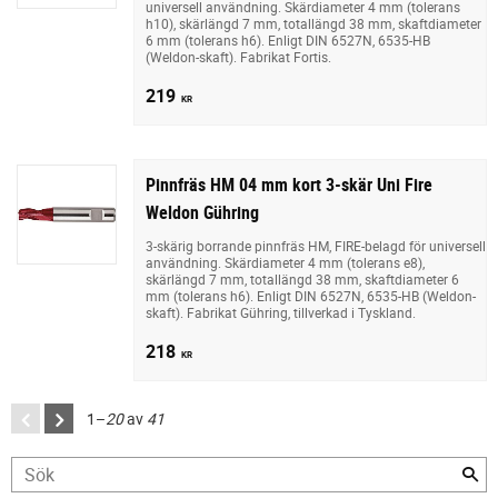
universell användning. Skärdiameter 4 mm (tolerans
h10), skärlängd 7 mm, totallängd 38 mm, skaftdiameter
6 mm (tolerans h6). Enligt DIN 6527N, 6535-HB
(Weldon-skaft). Fabrikat Fortis.
219
KR
Pinnfräs HM 04 mm kort 3-skär Uni Fire
Weldon Gühring
3-skärig borrande pinnfräs HM, FIRE-belagd för universell
användning. Skärdiameter 4 mm (tolerans e8),
skärlängd 7 mm, totallängd 38 mm, skaftdiameter 6
mm (tolerans h6). Enligt DIN 6527N, 6535-HB (Weldon-
skaft). Fabrikat Gühring, tillverkad i Tyskland.
218
KR
1–
20
av
41