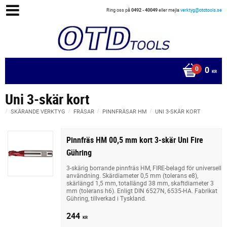
Ring oss på
0492 - 40049
eller mejla
verktyg@otdtools.se
0
KR
Uni 3-skär kort
SKÄRANDE VERKTYG
FRÄSAR
PINNFRÄSAR HM
UNI 3-SKÄR KORT
Pinnfräs HM 00,5 mm kort 3-skär Uni Fire
Gühring
3-skärig borrande pinnfräs HM, FIRE-belagd för universell
användning. Skärdiameter 0,5 mm (tolerans e8),
skärlängd 1,5 mm, totallängd 38 mm, skaftdiameter 3
mm (tolerans h6). Enligt DIN 6527N, 6535-HA. Fabrikat
Gühring, tillverkad i Tyskland.
244
KR