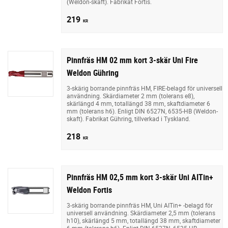
(Weldon-skaft). Fabrikat Fortis.
219
KR
Pinnfräs HM 02 mm kort 3-skär Uni Fire
Weldon Gühring
3-skärig borrande pinnfräs HM, FIRE-belagd för universell
användning. Skärdiameter 2 mm (tolerans e8),
skärlängd 4 mm, totallängd 38 mm, skaftdiameter 6
mm (tolerans h6). Enligt DIN 6527N, 6535-HB (Weldon-
skaft). Fabrikat Gühring, tillverkad i Tyskland.
218
KR
Pinnfräs HM 02,5 mm kort 3-skär Uni AITin+
Weldon Fortis
3-skärig borrande pinnfräs HM, Uni AITin+ -belagd för
universell användning. Skärdiameter 2,5 mm (tolerans
h10), skärlängd 5 mm, totallängd 38 mm, skaftdiameter
6 mm (tolerans h6). Enligt DIN 6527N, 6535-HB