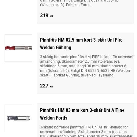
(Weldon-skaft). Fabrikat Fortis.
219
KR
Pinnfräs HM 02,5 mm kort 3-skär Uni Fire
Weldon Gühring
3-skärig borrande pinnfräs HM, FIRE-belagd för universell
användning. Skärdiameter 2,5 mm (tolerans e8),
skärlängd 5 mm, totallängd 38 mm, skaftdiameter 6
mm (tolerans h6). Enligt DIN 6527N, 6535-HB (Weldon-
skaft). Fabrikat Gühring, tillverkad i Tyskland.
227
KR
Pinnfräs HM 03 mm kort 3-skär Uni AITin+
Weldon Fortis
3-skärig borrande pinnfräs HM, Uni AITin+ -belagd för
universell användning. Skärdiameter 3 mm (tolerans
h10), skärlängd 5 mm, totallängd 38 mm, skaftdiameter