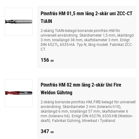
Pinnfräs HM 01,5 mm lång 2-skär uni ZCC-CT
TiAIN
2-skärig TiAIN-belagd borrande pinnfräs HM för
universell användning. Skärdiameter 1,5 mm, skärlängd
3 mm, totallängd 38 mm, skaftdiameter 3 mm. Enligt
DIN 6527L, 6535-HA. Typ N, lång modell. Fabrikat ZCC-
CT.
156
KR
Pinnfräs HM 02 mm lång 2-skär Uni Fire
Weldon Gühring
2-skärig borrande pinnfräs HM, FIRE-belagd för universell
användning. Skärdiameter 2 mm (tolerans h10),
skärlängd 6 mm, totallängd 57 mm, skaftdiameter 6
mm (tolerans h6). Enligt DIN 6527N, 6535-HB (Weldon-
skaft). Fabrikat Gühring, tillverkad i Tyskland.
347
KR