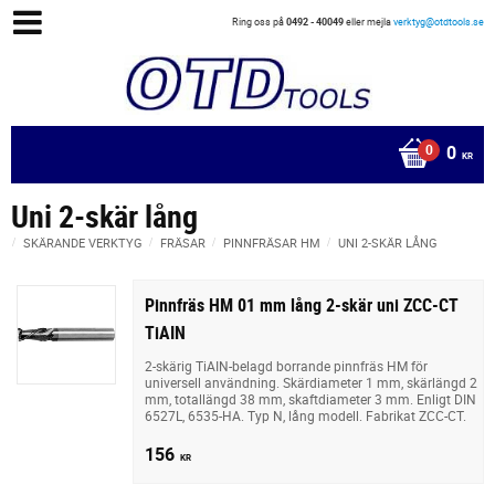
Ring oss på
0492 - 40049
eller mejla
verktyg@otdtools.se
0
KR
Uni 2-skär lång
SKÄRANDE VERKTYG
FRÄSAR
PINNFRÄSAR HM
UNI 2-SKÄR LÅNG
Pinnfräs HM 01 mm lång 2-skär uni ZCC-CT
TiAIN
2-skärig TiAIN-belagd borrande pinnfräs HM för
universell användning. Skärdiameter 1 mm, skärlängd 2
mm, totallängd 38 mm, skaftdiameter 3 mm. Enligt DIN
6527L, 6535-HA. Typ N, lång modell. Fabrikat ZCC-CT.
156
KR