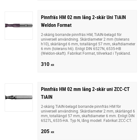
Pinnfräs HM 02 mm lång 2-skär Uni TiAIN
Weldon Format
2-skärig borrande pinnfräs HM, TiAIN-belagd för
universell användning. Skärdiameter 2 mm (tolerans
h10), skärlängd 6 mm, totallängd 57 mm, skaftdiameter
6 mm (tolerans h6). Enligt DIN 6527N, 6535-HB
(Weldon-skaft). Fabrikat Format, tillverkad i Tyskland.
310
KR
Pinnfräs HM 02 mm lång 2-skär uni ZCC-CT
TiAIN
2-skärig TiAIN-belagd borrande pinnfräs HM för
universell användning. Skärdiameter 2 mm, skärlängd 6
mm, totallängd 57 mm, skaftdiameter 6 mm. Enligt DIN
6527L, 6535-HA. Typ N, lång modell. Fabrikat ZCC-CT.
205
KR