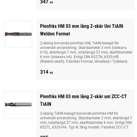
347
KR
Pinnfräs HM 03 mm lång 2-skär Uni TiAIN
Weldon Format
2-skärig borrande pinnfräs HM, TiAIN-belagd för
universell användning. Skärdiameter 3 mm (tolerans
h10), skärlängd 7 mm, totallängd 57 mm, skaftdiameter
6 mm (tolerans h6). Enligt DIN 6527N, 6535-HB
(Weldon-skaft). Fabrikat Format, tillverkad i Tyskland.
314
KR
Pinnfräs HM 03 mm lång 2-skär uni ZCC-CT
TiAIN
2-skärig TiAIN-belagd borrande pinnfräs HM för
universell användning. Skärdiameter 3 mm, skärlängd 7
mm, totallängd 57 mm, skaftdiameter 6 mm. Enligt DIN
6527L, 6535-HA. Typ N, lång modell. Fabrikat ZCC-CT.