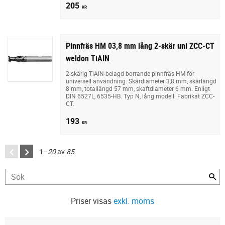
205
KR
Pinnfräs HM 03,8 mm lång 2-skär uni ZCC-CT
weldon TiAIN
2-skärig TiAIN-belagd borrande pinnfräs HM för
universell användning. Skärdiameter 3,8 mm, skärlängd
8 mm, totallängd 57 mm, skaftdiameter 6 mm. Enligt
DIN 6527L, 6535-HB. Typ N, lång modell. Fabrikat ZCC-
CT.
193
KR
1–
20
av
85
Priser visas
exkl. moms