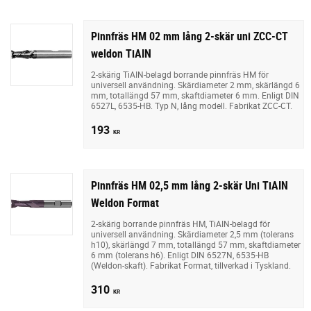
Pinnfräs HM 02 mm lång 2-skär uni ZCC-CT
weldon TiAIN
2-skärig TiAIN-belagd borrande pinnfräs HM för
universell användning. Skärdiameter 2 mm, skärlängd 6
mm, totallängd 57 mm, skaftdiameter 6 mm. Enligt DIN
6527L, 6535-HB. Typ N, lång modell. Fabrikat ZCC-CT.
193
KR
Pinnfräs HM 02,5 mm lång 2-skär Uni TiAIN
Weldon Format
2-skärig borrande pinnfräs HM, TiAIN-belagd för
universell användning. Skärdiameter 2,5 mm (tolerans
h10), skärlängd 7 mm, totallängd 57 mm, skaftdiameter
6 mm (tolerans h6). Enligt DIN 6527N, 6535-HB
(Weldon-skaft). Fabrikat Format, tillverkad i Tyskland.
310
KR