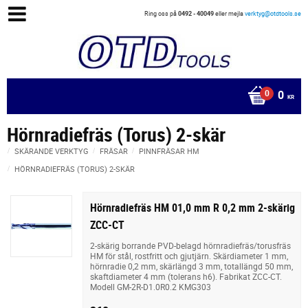
Ring oss på
0492 - 40049
eller mejla
verktyg@otdtools.se
0
KR
Hörnradiefräs (Torus) 2-skär
SKÄRANDE VERKTYG
FRÄSAR
PINNFRÄSAR HM
HÖRNRADIEFRÄS (TORUS) 2-SKÄR
Hörnradiefräs HM 01,0 mm R 0,2 mm 2-skärig
ZCC-CT
2-skärig borrande PVD-belagd hörnradiefräs/torusfräs
HM för stål, rostfritt och gjutjärn. Skärdiameter 1 mm,
hörnradie 0,2 mm, skärlängd 3 mm, totallängd 50 mm,
skaftdiameter 4 mm (tolerans h6). Fabrikat ZCC-CT.
Modell GM-2R-D1.0R0.2 KMG303