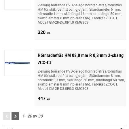
2-skärig borrande PVD-belagd hörnradiefräs/torusfräs
HM för stål, rostfritt och gjutjärn. Skärdiameter 6 mm,
hörnradie 1 mm, skärlängd 16 mm, totallängd 50 mm,
skaftdiameter 6 mm (tolerans h6). Fabrikat ZCC-CT.
Modell GM-2R-D6.0R1.0 KMG303
320
KR
Hörnradiefräs HM 08,0 mm R 0,3 mm 2-skärig
ZCC-CT
2-skärig borrande PVD-belagd hörnradiefräs/torusfräs
HM för stål, rostfritt och gjutjärn. Skärdiameter 8 mm,
hörnradie 0,3 mm, skärlängd 20 mm, totallängd 60 mm,
skaftdiameter 8 mm (tolerans h6). Fabrikat ZCC-CT.
Modell GM-2R-D8.0R0.3 KMG303
447
KR
1–
20
av
30