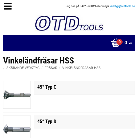
Ring oss på
0492 - 40049
eller mejla
verktyg@otdtools.se
0
KR
Vinkeländfräsar HSS
SKÄRANDE VERKTYG
FRÄSAR
VINKELÄNDFRÄSAR HSS
45° Typ C
45° Typ D