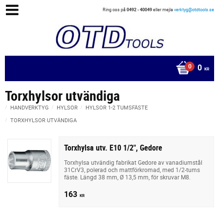
Ring oss på
0492 - 40049
eller mejla
verktyg@otdtools.se
0
KR
Torxhylsor utvändiga
HANDVERKTYG
HYLSOR
HYLSOR 1-2 TUMSFÄSTE
TORXHYLSOR UTVÄNDIGA
Torxhylsa utv. E10 1/2", Gedore
Torxhylsa utvändig fabrikat Gedore av vanadiumstål
31CrV3, polerad och mattförkromad, med 1/2-tums
fäste. Längd 38 mm, Ø 13,5 mm, för skruvar M8.
163
KR