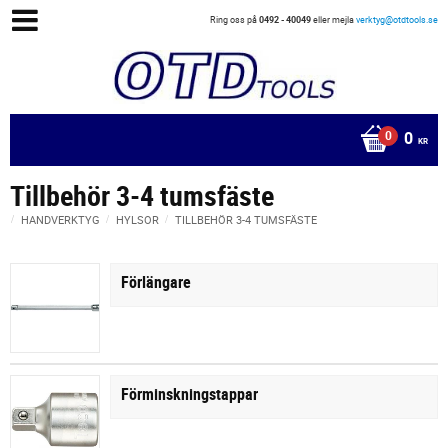
Ring oss på
0492 - 40049
eller mejla
verktyg@otdtools.se
0
KR
Tillbehör 3-4 tumsfäste
HANDVERKTYG
HYLSOR
TILLBEHÖR 3-4 TUMSFÄSTE
Förlängare
Förminskningstappar