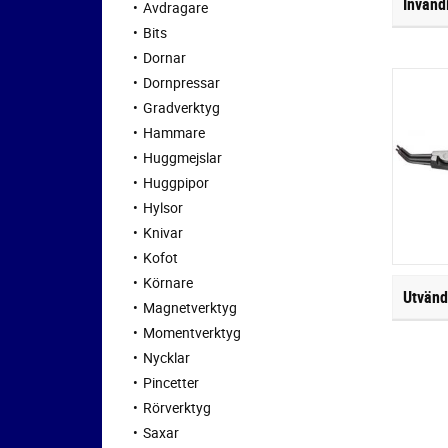
Invänd
Avdragare
Bits
Dornar
Dornpressar
Gradverktyg
Hammare
Huggmejslar
Huggpipor
Hylsor
Knivar
Kofot
Körnare
Utvänd
Magnetverktyg
Momentverktyg
Nycklar
Pincetter
Rörverktyg
Saxar