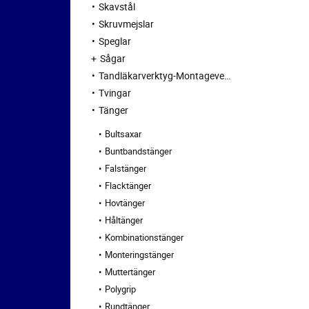
Skavstål
Skruvmejslar
Speglar
Sågar
Tandläkarverktyg-Montageverktyg
Tvingar
Tänger
Bultsaxar
Buntbandstänger
Falstänger
Flacktänger
Hovtänger
Håltänger
Kombinationstänger
Monteringstänger
Muttertänger
Polygrip
Rundtänger