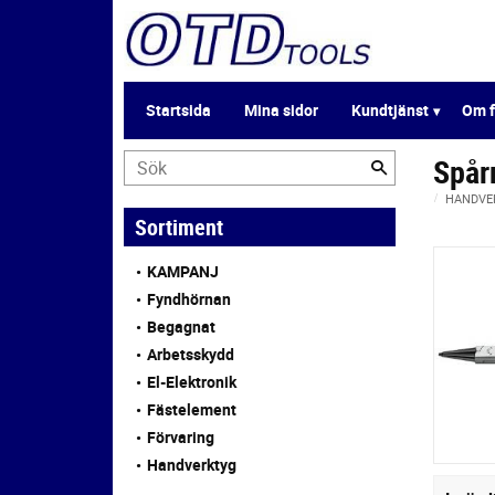
Startsida
Mina sidor
Kundtjänst
Om f
Spår
HANDVE
Sortiment
KAMPANJ
Fyndhörnan
Begagnat
Arbetsskydd
El-Elektronik
Fästelement
Förvaring
Handverktyg