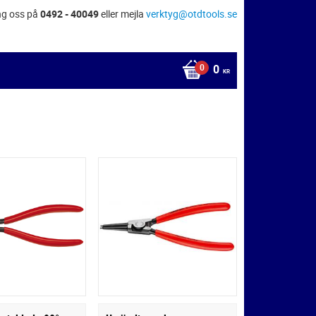
ng oss på
0492 - 40049
eller mejla
verktyg@otdtools.se
0
KR