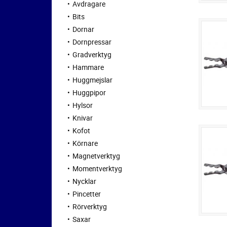
Avdragare
Bits
Dornar
Dornpressar
Gradverktyg
Hammare
Huggmejslar
Huggpipor
Hylsor
Knivar
Kofot
Körnare
Magnetverktyg
Momentverktyg
Nycklar
Pincetter
Rörverktyg
Saxar