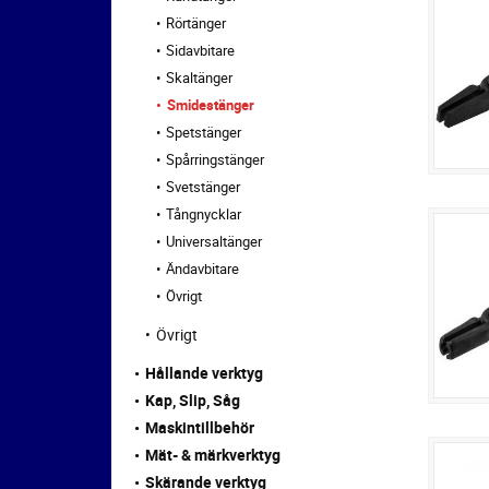
Rörtänger
Sidavbitare
Skaltänger
Smidestänger
Spetstänger
Spårringstänger
Svetstänger
Tångnycklar
Universaltänger
Ändavbitare
Övrigt
Övrigt
Hållande verktyg
Kap, Slip, Såg
Maskintillbehör
Mät- & märkverktyg
Skärande verktyg