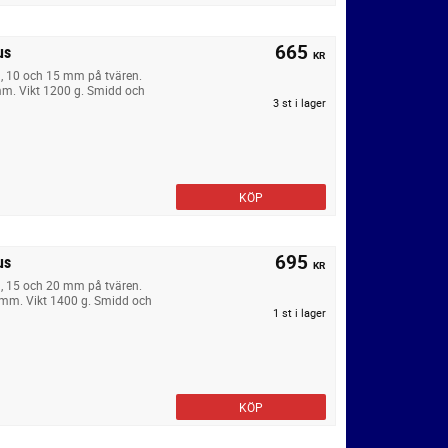
665
us
KR
d, 10 och 15 mm på tvären.
m. Vikt 1200 g. Smidd och
3 st i lager
KÖP
695
us
KR
d, 15 och 20 mm på tvären.
mm. Vikt 1400 g. Smidd och
1 st i lager
KÖP