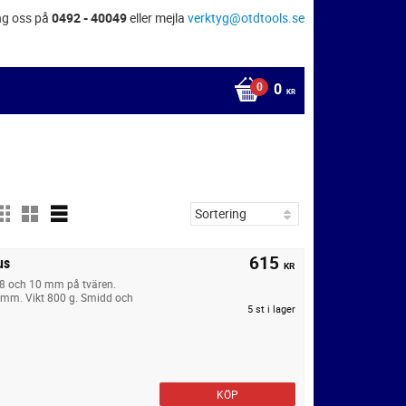
ng oss på
0492 - 40049
eller mejla
verktyg@otdtools.se
0
KR
615
us
KR
 8 och 10 mm på tvären.
mm. Vikt 800 g. Smidd och
5 st i lager
KÖP