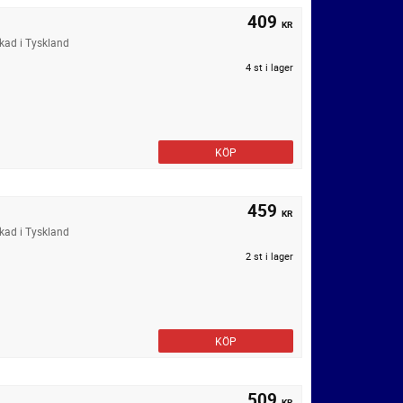
409
KR
rkad i Tyskland
4 st i lager
KÖP
459
KR
rkad i Tyskland
2 st i lager
KÖP
509
KR