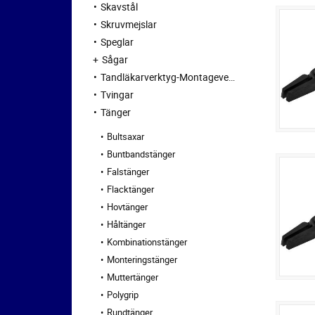
Skavstål
Skruvmejslar
Speglar
Sågar
Tandläkarverktyg-Montageverktyg
Tvingar
Tänger
Bultsaxar
Buntbandstänger
Falstänger
Flacktänger
Hovtänger
Håltänger
Kombinationstänger
Monteringstänger
Muttertänger
Polygrip
Rundtänger