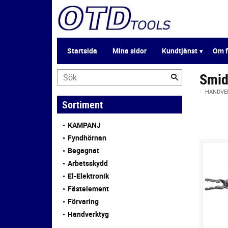
Startsida
Mina sidor
Kundtjänst
Om f
Smid
HANDVE
Sortiment
KAMPANJ
Fyndhörnan
Begagnat
Arbetsskydd
El-Elektronik
Fästelement
Förvaring
Handverktyg