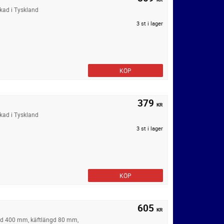
rkad i Tyskland
3 st i lager
KÖP
379
KR
kad i Tyskland
3 st i lager
KÖP
605
KR
gd 400 mm, käftlängd 80 mm,