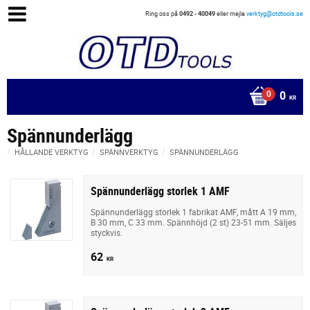
Ring oss på
0492 - 40049
eller mejla
verktyg@otdtools.se
0
KR
Spännunderlägg
HÅLLANDE VERKTYG
SPÄNNVERKTYG
SPÄNNUNDERLÄGG
Spännunderlägg storlek 1 AMF
Spännunderlägg storlek 1 fabrikat AMF, mått A 19 mm,
B 30 mm, C 33 mm. Spännhöjd (2 st) 23-51 mm. Säljes
styckvis.
62
KR