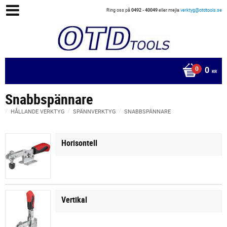
Ring oss på
0492 - 40049
eller mejla
verktyg@otdtools.se
0
KR
Snabbspännare
HÅLLANDE VERKTYG
SPÄNNVERKTYG
SNABBSPÄNNARE
Horisontell
Vertikal