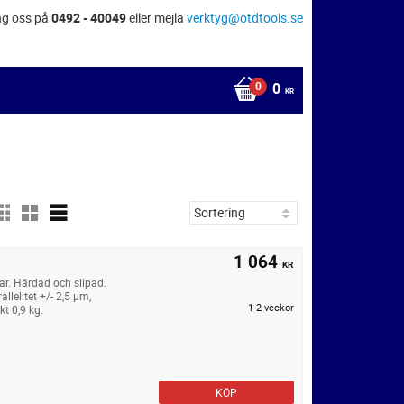
ng oss på
0492 - 40049
eller mejla
verktyg@otdtools.se
0
KR
1 064
KR
ar. Härdad och slipad.
elitet +/- 2,5 µm,
1-2 veckor
kt 0,9 kg.
KÖP