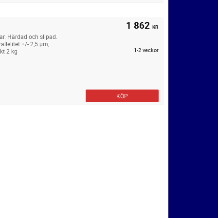
1 862
KR
ar. Härdad och slipad.
elitet +/- 2,5 µm,
1-2 veckor
kt 2 kg
KÖP