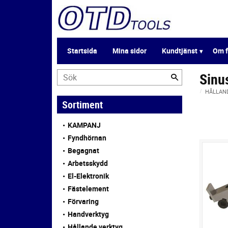
Startsida
Mina sidor
Kundtjänst
Om f
Sinus
HÅLLAN
Sortiment
KAMPANJ
Fyndhörnan
Begagnat
Arbetsskydd
El-Elektronik
Fästelement
Förvaring
Handverktyg
Hållande verktyg