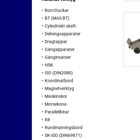
Borrchuckar
BT (MAS BT)
Cylindriskt skaft
Delningsapparater
Dragtappar
Gängapparater
Gänginsatser
HSK
ISO (DIN2080)
Koordinatbord
Magnetverktyg
Maskinskor
Morsekona
Parallellbitar
R8
Rundmatningsbord
SK-ISO (DIN69871)