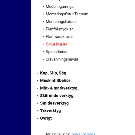
Medbringarringar
Monteringsfixtur Tschorn
Monteringsfixturer
Planfräsnycklar
Planfrässkruvar
Sinuslinjaler
Spänndornar
Ursvarvningshuvud
Kap, Slip, Såg
Maskintillbehör
Mät- & märkverktyg
Skärande verktyg
Smidesverktyg
Träverktyg
Övrigt
Priser visas
exkl. moms