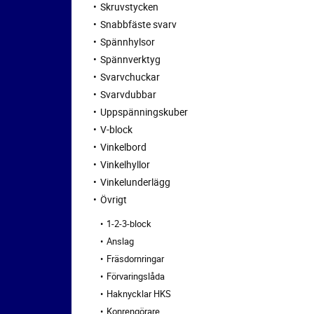
Skruvstycken
Snabbfäste svarv
Spännhylsor
Spännverktyg
Svarvchuckar
Svarvdubbar
Uppspänningskuber
V-block
Vinkelbord
Vinkelhyllor
Vinkelunderlägg
Övrigt
1-2-3-block
Anslag
Fräsdornringar
Förvaringslåda
Haknycklar HKS
Konrengörare