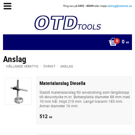
Ring oss på
0492 - 40049
eller mejla
verktyg@otdtools.se
0
KR
Anslag
HÅLLANDE VERKTYG
ÖVRIGT
ANSLAG
Materialanslag Diesella
Stabilt materialanslag för användning som längdstopp
till skruvstycke m.m. Bottenplatta diameter 88 mm med
10 mm hål. Höjd 210 mm. Längd tvärarm 185 mm.
Armar diameter 16 mm.
512
KR