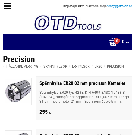
Ring oss på
0492 - 40049
eller mejla
verktyg@otdtools.se
0
KR
Precision
HÅLLANDE VERKTYG
SPÄNNHYLSOR
ER-HYLSOR
ER20
PRECISION
Spännhylsa ER20 02 mm precision Kemmler
Spännhylsa ER20 typ 428E, DIN 6499 B/ISO 15488-B
(ER/ESX), rundgångsnoggrannhet <= 0,005 mm. Längd
31,5 mm, diameter 21 mm. Spännområde 0,5 mm.
255
KR