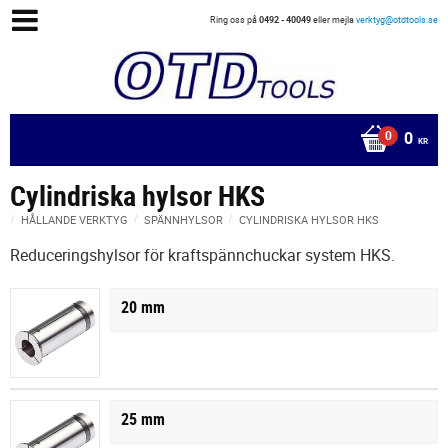
Ring oss på
0492 - 40049
eller mejla
verktyg@otdtools.se
0
KR
Cylindriska hylsor HKS
HÅLLANDE VERKTYG
SPÄNNHYLSOR
CYLINDRISKA HYLSOR HKS
Reduceringshylsor för kraftspännchuckar system HKS.
20 mm
25 mm