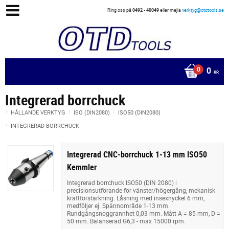
Ring oss på
0492 - 40049
eller mejla
verktyg@otdtools.se
0
KR
Integrerad borrchuck
HÅLLANDE VERKTYG
ISO (DIN2080)
ISO50 (DIN2080)
INTEGRERAD BORRCHUCK
Integrerad CNC-borrchuck 1-13 mm ISO50
Kemmler
Integrerad borrchuck ISO50 (DIN 2080) i
precisionsutförande för vänster/högergång, mekanisk
kraftförstärkning. Låsning med insexnyckel 6 mm,
medföljer ej. Spännområde 1-13 mm.
Rundgångsnoggrannhet 0,03 mm. Mått A = 85 mm, D =
50 mm. Balanserad G6,3 - max 15000 rpm.