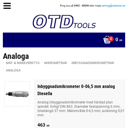
Ring oss på
0492 - 40049
eller mejla
verktyg@otdtools.se
0
KR
Analoga
MÄT- & MÄRKVERKTYG
MIKROMETRAR
INBYGGNADSMIKROMETRAR
ANALOGA
Inbyggnadsmikrometer 0-06,5 mm analog
Diesella
Analog inbyggnadsmikrometer med härdad plan
spindel. Enligt DIN 863. Diameter fastspänning 6 mm,
totallängd 37 mm. Mätområde 0-6,5 mm, avläsning 0,01
mm.
463
KR