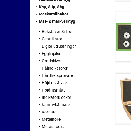
Kap, Slip, Såg
Maskintillbehör
Mät- & märkverktyg
Bokstäver-Siffror
Centrikator
Digitalutrustningar
Egglinjaler
Gradskivor
Hålindikatorer
Hårdhetsprovare
Höjdinställare
Höjdritsmått
Indikatorklockor
Kantavkännare
Körnare
Metallfolie
Meterstockar