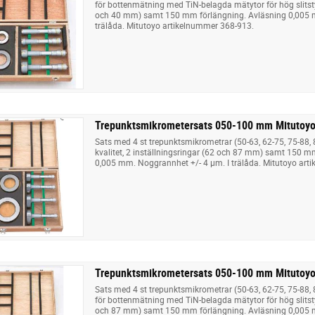
för bottenmätning med TiN-belagda mätytor för hög slitsty
och 40 mm) samt 150 mm förlängning. Avläsning 0,005 m
trälåda. Mitutoyo artikelnummer 368-913.
Trepunktsmikrometersats 050-100 mm Mitutoy
Sats med 4 st trepunktsmikrometrar (50-63, 62-75, 75-88
kvalitet, 2 inställningsringar (62 och 87 mm) samt 150 m
0,005 mm. Noggrannhet +/- 4 µm. I trälåda. Mitutoyo art
Trepunktsmikrometersats 050-100 mm Mitutoyo
Sats med 4 st trepunktsmikrometrar (50-63, 62-75, 75-88,
för bottenmätning med TiN-belagda mätytor för hög slitsty
och 87 mm) samt 150 mm förlängning. Avläsning 0,005 m