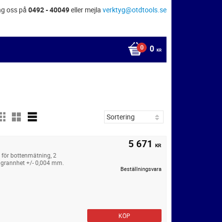
ng oss på
0492 - 40049
eller mejla
verktyg@otdtools.se
0
KR
5 671
KR
 för bottenmätning, 2
ggrannhet +/- 0,004 mm.
Beställningsvara
KÖP