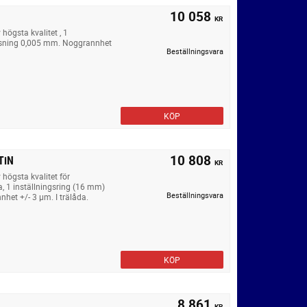
10 058
KR
högsta kvalitet , 1
äsning 0,005 mm. Noggrannhet
Beställningsvara
KÖP
10 808
TiN
KR
högsta kvalitet för
, 1 inställningsring (16 mm)
Beställningsvara
et +/- 3 µm. I trälåda.
KÖP
8 861
KR