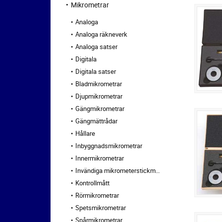
Mikrometrar
Analoga
Analoga räkneverk
Analoga satser
Digitala
Digitala satser
Bladmikrometrar
Djupmikrometrar
Gängmikrometrar
Gängmättrådar
Hållare
Inbyggnadsmikrometrar
Innermikrometrar
Invändiga mikrometerstickmått
Kontrollmått
Rörmikrometrar
Spetsmikrometrar
Spårmikrometrar