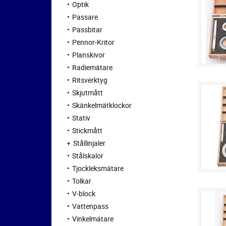
Optik
Passare
Passbitar
Pennor-Kritor
Planskivor
Radiemätare
Ritsverktyg
Skjutmått
Skänkelmätklockor
Stativ
Stickmått
Stållinjaler
Stålskalor
Tjockleksmätare
Tolkar
V-block
Vattenpass
Vinkelmätare