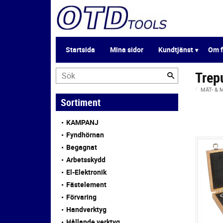
Startsida
Mina sidor
Kundtjänst
Om f
Trep
MÄT- &
Sortiment
KAMPANJ
Fyndhörnan
Begagnat
Arbetsskydd
El-Elektronik
Fästelement
Förvaring
Handverktyg
Hållande verktyg