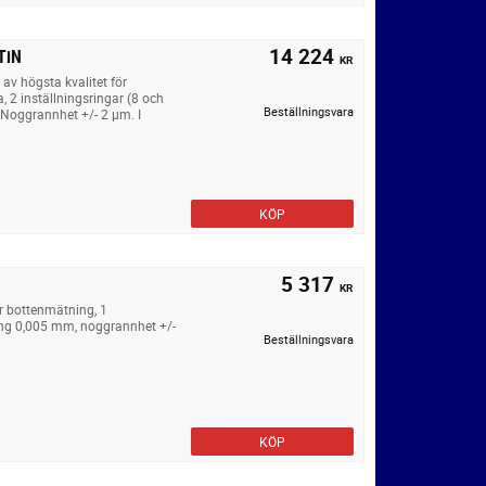
14 224
TiN
KR
av högsta kvalitet för
 2 inställningsringar (8 och
Beställningsvara
Noggrannhet +/- 2 µm. I
KÖP
5 317
KR
r bottenmätning, 1
ing 0,005 mm, noggrannhet +/-
Beställningsvara
KÖP