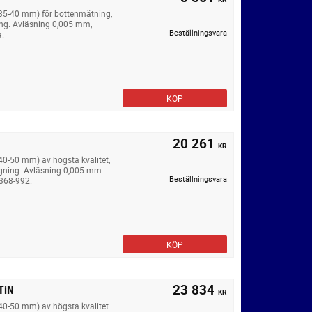
 35-40 mm) för bottenmätning,
ng. Avläsning 0,005 mm,
Beställningsvara
a.
KÖP
20 261
KR
40-50 mm) av högsta kvalitet,
gning. Avläsning 0,005 mm.
Beställningsvara
 368-992.
KÖP
23 834
TiN
KR
 40-50 mm) av högsta kvalitet