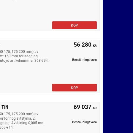
KÖP
56 280
o
KR
150-175, 175-200 mm) av
samt 150 mm förlängning.
Beställningsvara
tutoyo artikelnummer 368-994.
KÖP
69 037
 TiN
KR
150-175, 175-200 mm) av
 för hög slitstyrka, 2
Beställningsvara
ngning. Avläsning 0,005 mm.
 368-914.