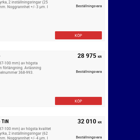
rka, 2 inställningsringar (25
Beställningsvara
m. Noggrannhet +/- 3 µm. I
KÖP
28 975
o
KR
, 87-100 mm) av högsta
m förlängning. Avläsning
Beställningsvara
ikelnummer 368-993.
KÖP
32 010
 TiN
KR
 87-100 mm) av högsta kvalitet
rka, 2 inställningsringar (62
Beställningsvara
m. Noggrannhet +/- 4 µm. I