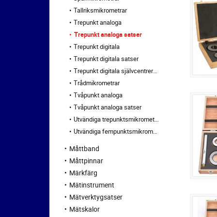
Tallriksmikrometrar
Trepunkt analoga
Trepunkt analoga satser
Trepunkt digitala
Trepunkt digitala satser
Trepunkt digitala självcentrerande
Trådmikrometrar
Tvåpunkt analoga
Tvåpunkt analoga satser
Utvändiga trepunktsmikrometrar
Utvändiga fempunktsmikrometrar
Måttband
Måttpinnar
Märkfärg
Mätinstrument
Mätverktygsatser
Mätskalor