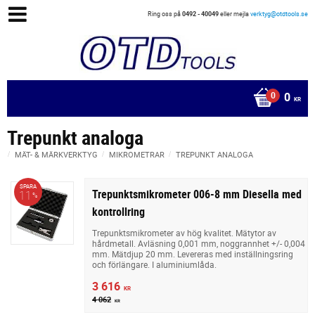
Ring oss på
0492 - 40049
eller mejla
verktyg@otdtools.se
0
KR
Trepunkt analoga
MÄT- & MÄRKVERKTYG
MIKROMETRAR
TREPUNKT ANALOGA
SPARA
Trepunktsmikrometer 006-8 mm Diesella med
11
%
kontrollring
Trepunktsmikrometer av hög kvalitet. Mätytor av
hårdmetall. Avläsning 0,001 mm, noggrannhet +/- 0,004
mm. Mätdjup 20 mm. Levereras med inställningsring
och förlängare. I aluminiumlåda.
3 616
KR
4 062
KR