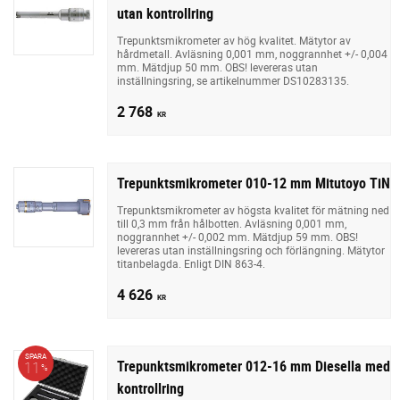
utan kontrollring
Trepunktsmikrometer av hög kvalitet. Mätytor av
hårdmetall. Avläsning 0,001 mm, noggrannhet +/- 0,004
mm. Mätdjup 50 mm. OBS! levereras utan
inställningsring, se artikelnummer DS10283135.
2 768
KR
Trepunktsmikrometer 010-12 mm Mitutoyo TiN
Trepunktsmikrometer av högsta kvalitet för mätning ned
till 0,3 mm från hålbotten. Avläsning 0,001 mm,
noggrannhet +/- 0,002 mm. Mätdjup 59 mm. OBS!
levereras utan inställningsring och förlängning. Mätytor
titanbelagda. Enligt DIN 863-4.
4 626
KR
SPARA
Trepunktsmikrometer 012-16 mm Diesella med
11
%
kontrollring