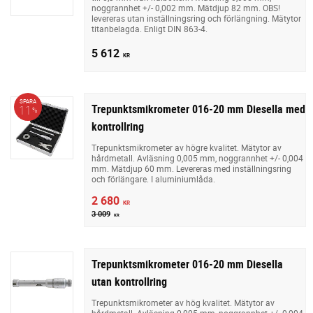
noggrannhet +/- 0,002 mm. Mätdjup 82 mm. OBS!
levereras utan inställningsring och förlängning. Mätytor
titanbelagda. Enligt DIN 863-4.
5 612
KR
SPARA
Trepunktsmikrometer 016-20 mm Diesella med
11
%
kontrollring
Trepunktsmikrometer av högre kvalitet. Mätytor av
hårdmetall. Avläsning 0,005 mm, noggrannhet +/- 0,004
mm. Mätdjup 60 mm. Levereras med inställningsring
och förlängare. I aluminiumlåda.
2 680
KR
3 009
KR
Trepunktsmikrometer 016-20 mm Diesella
utan kontrollring
Trepunktsmikrometer av hög kvalitet. Mätytor av
hårdmetall. Avläsning 0,005 mm, noggrannhet +/- 0,004