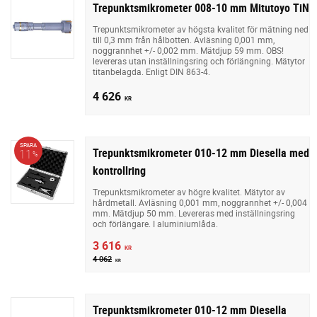
Trepunktsmikrometer 008-10 mm Mitutoyo TiN
Trepunktsmikrometer av högsta kvalitet för mätning ned
till 0,3 mm från hålbotten. Avläsning 0,001 mm,
noggrannhet +/- 0,002 mm. Mätdjup 59 mm. OBS!
levereras utan inställningsring och förlängning. Mätytor
titanbelagda. Enligt DIN 863-4.
4 626
KR
SPARA
Trepunktsmikrometer 010-12 mm Diesella med
11
%
kontrollring
Trepunktsmikrometer av högre kvalitet. Mätytor av
hårdmetall. Avläsning 0,001 mm, noggrannhet +/- 0,004
mm. Mätdjup 50 mm. Levereras med inställningsring
och förlängare. I aluminiumlåda.
3 616
KR
4 062
KR
Trepunktsmikrometer 010-12 mm Diesella