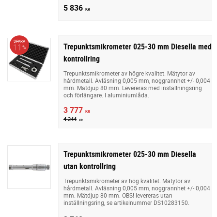
5 836
KR
SPARA
Trepunktsmikrometer 025-30 mm Diesella med
11
%
kontrollring
Trepunktsmikrometer av högre kvalitet. Mätytor av
hårdmetall. Avläsning 0,005 mm, noggrannhet +/- 0,004
mm. Mätdjup 80 mm. Levereras med inställningsring
och förlängare. I aluminiumlåda.
3 777
KR
4 244
KR
Trepunktsmikrometer 025-30 mm Diesella
utan kontrollring
Trepunktsmikrometer av hög kvalitet. Mätytor av
hårdmetall. Avläsning 0,005 mm, noggrannhet +/- 0,004
mm. Mätdjup 80 mm. OBS! levereras utan
inställningsring, se artikelnummer DS10283150.