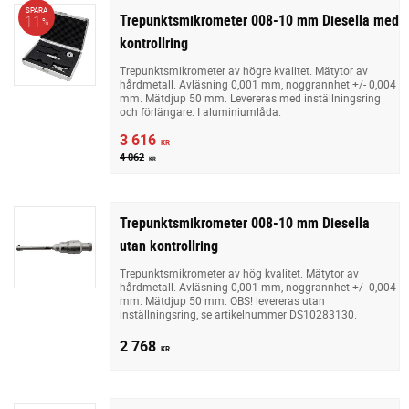
SPARA
Trepunktsmikrometer 008-10 mm Diesella med
11
%
kontrollring
Trepunktsmikrometer av högre kvalitet. Mätytor av
hårdmetall. Avläsning 0,001 mm, noggrannhet +/- 0,004
mm. Mätdjup 50 mm. Levereras med inställningsring
och förlängare. I aluminiumlåda.
3 616
KR
4 062
KR
Trepunktsmikrometer 008-10 mm Diesella
utan kontrollring
Trepunktsmikrometer av hög kvalitet. Mätytor av
hårdmetall. Avläsning 0,001 mm, noggrannhet +/- 0,004
mm. Mätdjup 50 mm. OBS! levereras utan
inställningsring, se artikelnummer DS10283130.
2 768
KR