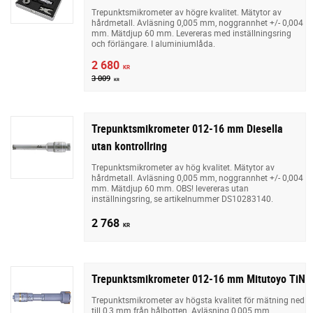
Trepunktsmikrometer av högre kvalitet. Mätytor av
hårdmetall. Avläsning 0,005 mm, noggrannhet +/- 0,004
mm. Mätdjup 60 mm. Levereras med inställningsring
och förlängare. I aluminiumlåda.
2 680
KR
3 009
KR
Trepunktsmikrometer 012-16 mm Diesella
utan kontrollring
Trepunktsmikrometer av hög kvalitet. Mätytor av
hårdmetall. Avläsning 0,005 mm, noggrannhet +/- 0,004
mm. Mätdjup 60 mm. OBS! levereras utan
inställningsring, se artikelnummer DS10283140.
2 768
KR
Trepunktsmikrometer 012-16 mm Mitutoyo TiN
Trepunktsmikrometer av högsta kvalitet för mätning ned
till 0,3 mm från hålbotten. Avläsning 0,005 mm,