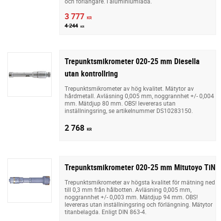
och förlängare. I aluminiumlåda.
3 777
KR
4 244
KR
Trepunktsmikrometer 020-25 mm Diesella
utan kontrollring
Trepunktsmikrometer av hög kvalitet. Mätytor av
hårdmetall. Avläsning 0,005 mm, noggrannhet +/- 0,004
mm. Mätdjup 80 mm. OBS! levereras utan
inställningsring, se artikelnummer DS10283150.
2 768
KR
Trepunktsmikrometer 020-25 mm Mitutoyo TiN
Trepunktsmikrometer av högsta kvalitet för mätning ned
till 0,3 mm från hålbotten. Avläsning 0,005 mm,
noggrannhet +/- 0,003 mm. Mätdjup 94 mm. OBS!
levereras utan inställningsring och förlängning. Mätytor
titanbelagda. Enligt DIN 863-4.