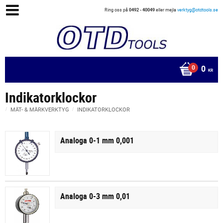
Ring oss på
0492 - 40049
eller mejla
verktyg@otdtools.se
0
KR
Indikatorklockor
MÄT- & MÄRKVERKTYG
INDIKATORKLOCKOR
Analoga 0-1 mm 0,001
Analoga 0-3 mm 0,01