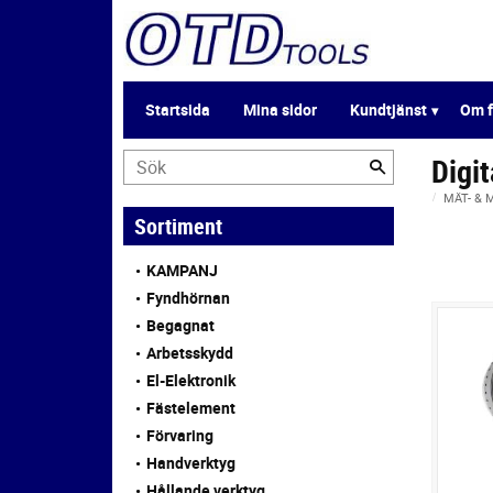
Startsida
Mina sidor
Kundtjänst
Om f
Digi
MÄT- &
Sortiment
KAMPANJ
Fyndhörnan
Begagnat
Arbetsskydd
El-Elektronik
Fästelement
Förvaring
Handverktyg
Hållande verktyg