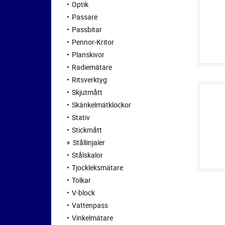
Optik
Passare
Passbitar
Pennor-Kritor
Planskivor
Radiemätare
Ritsverktyg
Skjutmått
Skänkelmätklockor
Stativ
Stickmått
Stållinjaler
Stålskalor
Tjockleksmätare
Tolkar
V-block
Vattenpass
Vinkelmätare