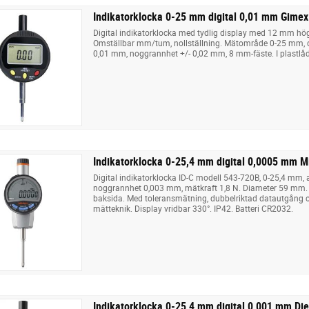
Indikatorklocka 0-25 mm digital 0,01 mm Gimex
Digital indikatorklocka med tydlig display med 12 mm höga
Omställbar mm/tum, nollställning. Mätområde 0-25 mm, 
0,01 mm, noggrannhet +/- 0,02 mm, 8 mm-fäste. I plastlå
Indikatorklocka 0-25,4 mm digital 0,0005 mm M
Digital indikatorklocka ID-C modell 543-720B, 0-25,4 mm,
noggrannhet 0,003 mm, mätkraft 1,8 N. Diameter 59 mm.
baksida. Med toleransmätning, dubbelriktad datautgång o
mätteknik. Display vridbar 330°. IP42. Batteri CR2032.
Indikatorklocka 0-25,4 mm digital 0,001 mm Die