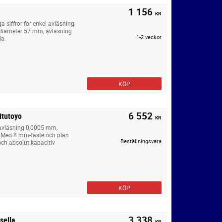
1 156
KR
 siffror för enkel avläsning.
diameter 57 mm, avläsning
1-2 veckor
da.
KÖP
6 552
itutoyo
KR
 avläsning 0,0005 mm,
 Med 8 mm-fäste och plan
Beställningsvara
ch absolut kapacitiv
KÖP
3 338
sella
KR