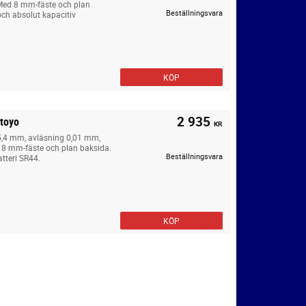
Med 8 mm-fäste och plan
Beställningsvara
ch absolut kapacitiv
KÖP
2 935
utoyo
KR
25,4 mm, avläsning 0,01 mm,
 8 mm-fäste och plan baksida.
Beställningsvara
tteri SR44.
KÖP