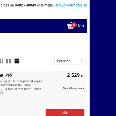
ng oss på
0492 - 40049
eller mejla
verktyg@otdtools.se
0
KR
2 529
at IP65
KR
mling (anslutningskabel köpes
ng. Mätområde 0-25 mm,
Beställningsvara
0,004 mm, 8 mm-fäste. Bilden
65.
KÖP