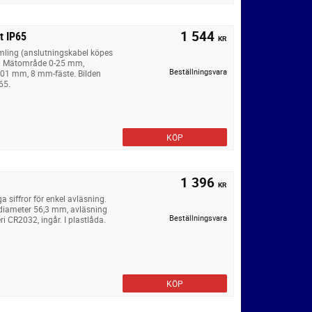
1 544
t IP65
KR
mling (anslutningskabel köpes
ng. Mätområde 0-25 mm,
Beställningsvara
,01 mm, 8 mm-fäste. Bilden
65.
KÖP
1 396
KR
 siffror för enkel avläsning.
diameter 56,3 mm, avläsning
Beställningsvara
 CR2032, ingår. I plastlåda.
KÖP