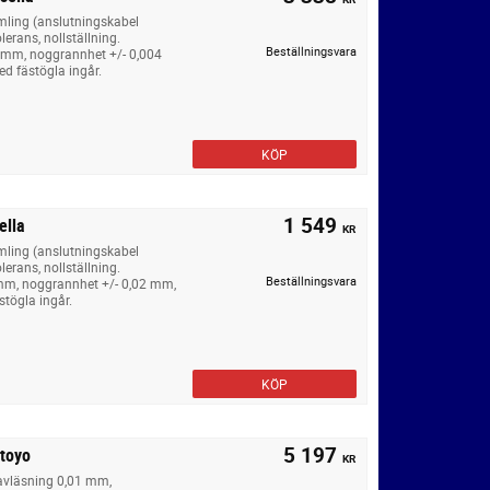
mling (anslutningskabel
rans, nollställning.
Beställningsvara
 mm, noggrannhet +/- 0,004
d fästögla ingår.
KÖP
1 549
ella
KR
mling (anslutningskabel
rans, nollställning.
Beställningsvara
mm, noggrannhet +/- 0,02 mm,
tögla ingår.
KÖP
5 197
utoyo
KR
 avläsning 0,01 mm,