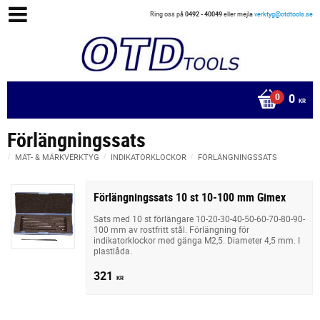
Ring oss på
0492 - 40049
eller mejla
verktyg@otdtools.se
0
KR
Förlängningssats
MÄT- & MÄRKVERKTYG
INDIKATORKLOCKOR
FÖRLÄNGNINGSSATS
Förlängningssats 10 st 10-100 mm Gimex
Sats med 10 st förlängare 10-20-30-40-50-60-70-80-90-
100 mm av rostfritt stål. Förlängning för
indikatorklockor med gänga M2,5. Diameter 4,5 mm. I
plastlåda.
321
KR