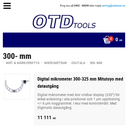
Ring oss på
0492 - 40049
eller mejla
verktyg@otdtools.se
0
KR
300- mm
MÄT- & MÄRKVERKTYG
MIKROMETRAR
DIGITALA
300- MM
Digital mikrometer 300-325 mm Mitutoyo med
datautgång
Digital mikrometer med stor vridbar display (330°) för
enkel avläsning i alla positioner och 1 µm upplösning.
+/- 6 µm noggrannhet. I etui med kontrollmått. Med
Digimatic datautgång.
11 111
KR