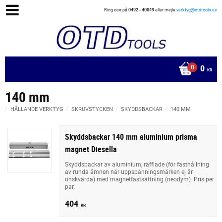
Ring oss på
0492 - 40049
eller mejla
verktyg@otdtools.se
0
KR
140 mm
HÅLLANDE VERKTYG
SKRUVSTYCKEN
SKYDDSBACKAR
140 MM
Skyddsbackar 140 mm aluminium prisma
magnet Diesella
Skyddsbackar av aluminium, räfflade (för fasthållning
av runda ämnen när uppspänningsmärken ej är
önskvärda) med magnetfastsättning (neodym). Pris per
par.
404
KR