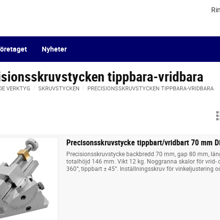
Ri
öretaget
Nyheter
isionsskruvstycken tippbara-vridbara
DE VERKTYG
SKRUVSTYCKEN
PRECISIONSSKRUVSTYCKEN TIPPBARA-VRIDBARA
Precisonsskruvstycke tippbart/vridbart 70 mm D
Precisionsskruvstycke backbredd 70 mm, gap 80 mm, lä
totalhöjd 146 mm. Vikt 12 kg. Noggranna skalor för vrid- o
360°, tippbart ± 45°. Inställningsskruv för vinkeljustering o