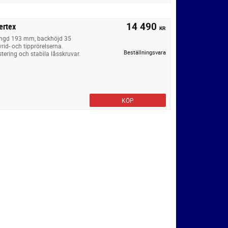
14 490
ertex
KR
ängd 193 mm, backhöjd 35
id- och tipprörelserna.
Beställningsvara
stering och stabila låsskruvar.
KÖP