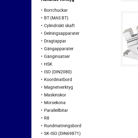
Borrchuckar
BT (MAS BT)
Cylindriskt skaft
Delningsapparater
Dragtappar
Gängapparater
Gänginsatser
HSK
ISO (DIN2080)
Koordinatbord
Magnetverktyg
Maskinskor
Morsekona
Parallellbitar
R8
Rundmatningsbord
SK-ISO (DIN69871)