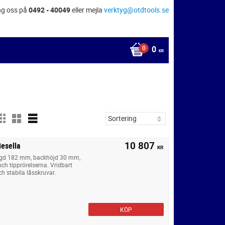
ng oss på
0492 - 40049
eller mejla
verktyg@otdtools.se
0
KR
10 807
iesella
KR
ngd 182 mm, backhöjd 30 mm,
ch tipprörelserna. Vridbart
ch stabila låsskruvar.
KÖP