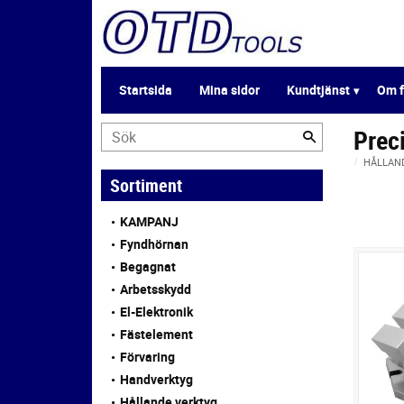
Startsida
Mina sidor
Kundtjänst
Om f
Prec
HÅLLAN
Sortiment
KAMPANJ
Fyndhörnan
Begagnat
Arbetsskydd
El-Elektronik
Fästelement
Förvaring
Handverktyg
Hållande verktyg