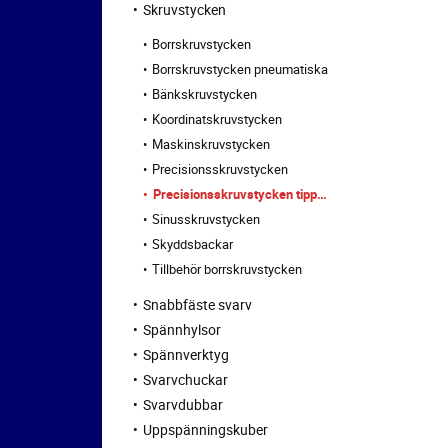
Skruvstycken
Borrskruvstycken
Borrskruvstycken pneumatiska
Bänkskruvstycken
Koordinatskruvstycken
Maskinskruvstycken
Precisionsskruvstycken
Precisionsskruvstycken tippbara-vridbara
Sinusskruvstycken
Skyddsbackar
Tillbehör borrskruvstycken
Snabbfäste svarv
Spännhylsor
Spännverktyg
Svarvchuckar
Svarvdubbar
Uppspänningskuber